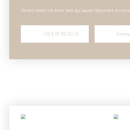
Venez visiter ce bien rare qui saura répondre à vos a
+33 5 61 92 00 12
Envoy