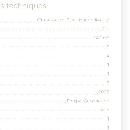
es techniques
Climatisation, Electrique/Individuel
Oui
140
m²
5
4
1
1
2
2002
Equipée/Américaine
Ville
1
1