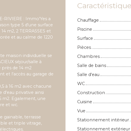
Caractéristiqu
-RIVIERE : Immo'Yes a
Chauffage
aison type 5 d'une surface
Piscine
 14 m2, 2 TERRASSES et
borée et au calme de 1220
Surface
Pièces
te maison individuelle se
Chambres
IEUX séjour/salle à
Salle de bains
e près de 14 m2
nt et l'accès au garage de
Salle d'eau
WC
0,5 à 16 m2 avec chacune
d'eau privative ainsi
Construction
5 m2. Egalement, une
Cuisine
re et wc.
Vue
e gainable, terrasse
Stationnement intérieur
e et triple vitrage,
Stationnement extérieur
électriques.