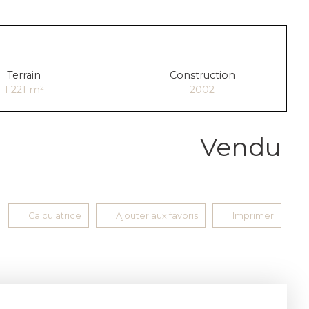
Terrain
Construction
1 221
m²
2002
Vendu
Calculatrice
Ajouter aux favoris
Imprimer