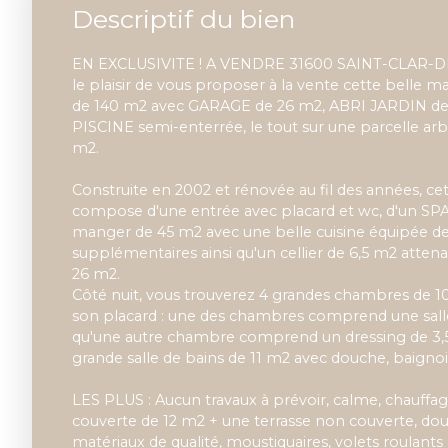
Descriptif du bien
EN EXCLUSIVITE ! A VENDRE 31600 SAINT-CLAR-DE
le plaisir de vous proposer à la vente cette belle m
de 140 m2 avec GARAGE de 26 m2, ABRI JARDIN de
PISCINE semi-enterrée, le tout sur une parcelle ar
m2.
Construite en 2002 et rénovée au fil des années, cet
compose d'une entrée avec placard et wc, d'un SPAC
manger de 45 m2 avec une belle cuisine équipée d
supplémentaires ainsi qu'un cellier de 6,5 m2 attena
26 m2.
Côté nuit, vous trouverez 4 grandes chambres de 1
son placard : une des chambres comprend une salle 
qu'une autre chambre comprend un dressing de 3,
grande salle de bains de 11 m2 avec douche, baignoi
LES PLUS : Aucun travaux à prévoir, calme, chauffag
couverte de 12 m2 + une terrasse non couverte, doubl
matériaux de qualité, moustiquaires, volets roulants 