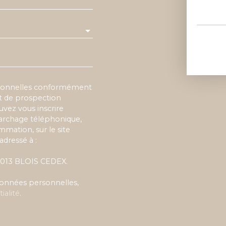
rsonnelles conformément
et de prospection
vez vous inscrire
marchage téléphonique,
mmation, sur le site
adressé à :
 41013 BLOIS CEDEX.
 données personnelles,
ialité
.