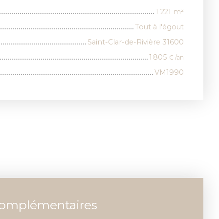
1 221
m²
Tout à l'égout
Saint-Clar-de-Rivière 31600
1 805
€ /an
VM1990
complémentaires