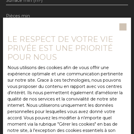
Surface min (m²)
Pièces min
J'accepte le traitement de mes données
personnelles conformément au RGPD. Si vous ne
LE RESPECT DE VOTRE VIE
souhaitez pas faire l'objet de prospection
PRIVÉE EST UNE PRIORITÉ
commerciale par voie téléphonique, vous pouvez
vous inscrire gratuitement sur la liste d'opposition
POUR NOUS
au démarchage téléphonique, prévu par l'article
L223-1 du code de la consommation, sur le site
Nous utilisons des cookies afin de vous offrir une
Internet www.bloctel.gouv.fr ou par courrier
expérience optimale et une communication pertinente
adressé à :
sur notre site. Grace à ces technologies, nous pouvons
vous proposer du contenu en rapport avec vos centres
Société Worldline, Service Bloctel, CS 61311, 41013
d'intérêt. Ils nous permettent également d'améliorer la
BLOIS CEDEX.
qualité de nos services et la convivialité de notre site
internet. Nous utiliserons uniquement les données
Pour en savoir plus sur le traitement de vos
personnelles pour lesquelles vous avez donné votre
données personnelles, veuillez consulter notre
accord. Vous pouvez les modifier à n'importe quel
politique de confidentialité
.
moment via la rubrique ″Gérer les cookies″ en bas de
notre site, à l'exception des cookies essentiels à son