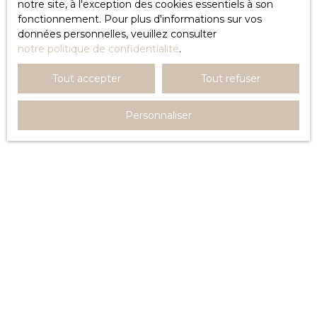
notre site, à l'exception des cookies essentiels à son
fonctionnement. Pour plus d'informations sur vos
Modifications des mentions
données personnelles, veuillez consulter
légales
notre politique de confidentialité
.
L’éditeur se réserve le droit de modifier, librement et à
Tout accepter
Tout refuser
tout moment, les mentions légales du site. L’utilisation
du site constitue l’acceptation des mentions légales en
Personnaliser
vigueur.
Loi applicable
Le site immo-yes.fr est régi par la loi française.