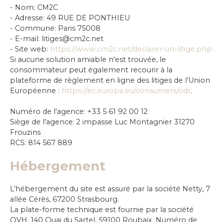
- Nom: CM2C
- Adresse: 49 RUE DE PONTHIEU
- Commune: Paris 75008
- E-mail: litiges@cm2c.net
- Site web:
https://www.cm2c.net/declarer-un-litige.php
Si aucune solution amiable n'est trouvée, le
consommateur peut également recourir à la
plateforme de règlement en ligne des litiges de l’Union
Européenne :
https://ec.europa.eu/consumers/odr
.
Numéro de l'agence: +33 5 61 92 00 12
Siège de l'agence: 2 impasse Luc Montagnier 31270
Frouzins
RCS: 814 567 889
Hébergement
L’hébergement du site est assuré par la société Netty, 7
allée Cérès, 67200 Strasbourg.
La plate-forme technique est fournie par la société
OVH, 140 Quai du Sartel, 59100 Roubaix. Numéro de