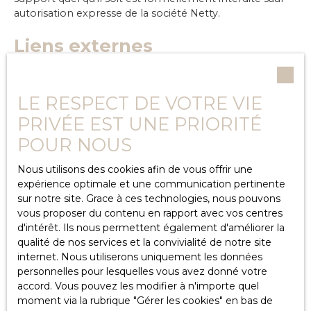
autorisation expresse de la société Netty.
Liens externes
Le site peut contenir des liens hypertextes externes,
pointant vers d’autres sites internet indépendants. Ces
LE RESPECT DE VOTRE VIE
liens ne constituent, en aucun cas, une approbation ou
PRIVÉE EST UNE PRIORITÉ
un partenariat entre IMMOYES et les sociétés éditrices
des sites externes. Dès lors, l’éditeur du présent site ne
POUR NOUS
saurait être tenu responsable de leurs contenus, leurs
produits, leurs publicités ou tous éléments ou services
Nous utilisons des cookies afin de vous offrir une
présentés. En outre, l’éditeur du présent site ne garantit
expérience optimale et une communication pertinente
pas la qualité permanente et continue du contenu de
sur notre site. Grace à ces technologies, nous pouvons
ces sites.
vous proposer du contenu en rapport avec vos centres
d'intérêt. Ils nous permettent également d'améliorer la
Force majeure
qualité de nos services et la convivialité de notre site
internet. Nous utiliserons uniquement les données
personnelles pour lesquelles vous avez donné votre
La responsabilité de l’éditeur du site ne pourra être
accord. Vous pouvez les modifier à n'importe quel
engagée en cas de force majeure ou de faits
moment via la rubrique ″Gérer les cookies″ en bas de
indépendants de sa volonté.