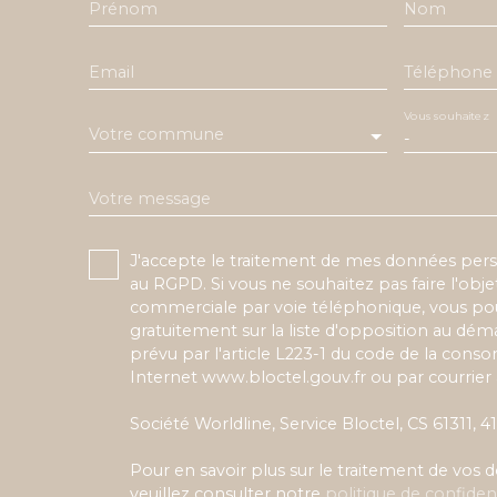
Prénom
Nom
Email
Téléphone
Vous souhaitez
Votre commune
-
Votre message
J'accepte le traitement de mes données pe
au RGPD. Si vous ne souhaitez pas faire l'obj
commerciale par voie téléphonique, vous pou
gratuitement sur la liste d'opposition au dé
prévu par l'article L223-1 du code de la conso
Internet www.bloctel.gouv.fr ou par courrier 
Société Worldline, Service Bloctel, CS 61311,
Pour en savoir plus sur le traitement de vos
veuillez consulter notre
politique de confident