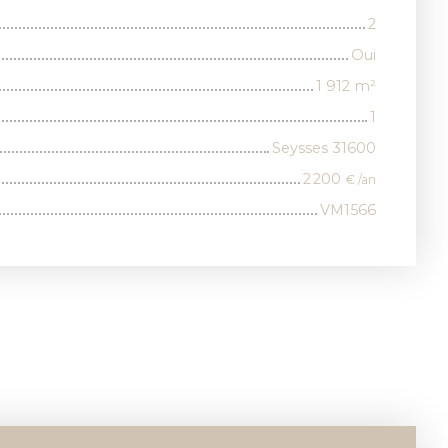
2
Oui
1 912
m²
1
Seysses 31600
2 200
€ /an
VM1566