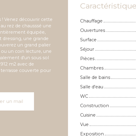
Caractéristiqu
 ! Venez découvrir cette
Chauffage
au rez de chausssé une
Ouvertures
 entièrement équipée,
t dressing, une grande
Surface
ouverez un grand palier
Séjour
 ou un coin lecture, une
galement d'un sous sol
Pièces
 1912 m2 avec de
Chambres
e terrasse couverte pour
Salle de bains
Salle d'eau
WC
er un mail
Construction
Cuisine
Vue
Exposition