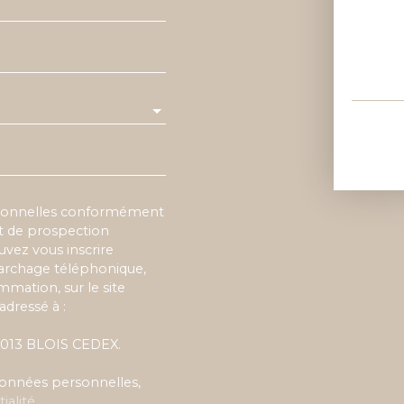
rsonnelles conformément
et de prospection
vez vous inscrire
marchage téléphonique,
mmation, sur le site
adressé à :
 41013 BLOIS CEDEX.
 données personnelles,
ialité
.