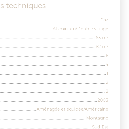
es techniques
Gaz
Aluminium/Double vitrage
163
m²
52
m²
5
4
1
2
2
2003
Aménagée et équipée/Américaine
Montagne
Sud-Est