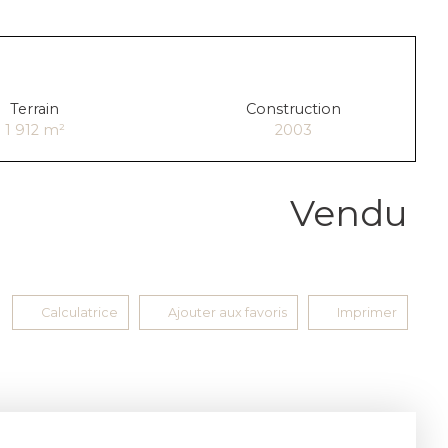
Terrain
Construction
1 912
m²
2003
Vendu
Calculatrice
Ajouter aux favoris
Imprimer