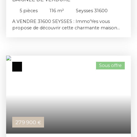
5
pièces
116
m²
Seysses 31600
A VENDRE 31600 SEYSSES : Immo'Yes vous
propose de découvrir cette charmante maison
récente T5 d'environ 116 m2 sur une parcelle
arborée d'environ 1100 m2 avec garage. Située au
calme et à proximité des commodités, cette
maison se compose d'une entrée, d'un SPACIEUX
et LUMINEUX séjour/salle à manger ainsi qu'une
Sous offre
cuisine ouverte , une buanderie très pratique et
l'accès au garage. Côté nuit, vous trouverez 3
chambres avec placard et une agréable salle de
bains. Ainsi qu 'une spacieuse suite parentale avec
salle d'eau. Cette maison familiale n' attend que
vous.
279 900
€