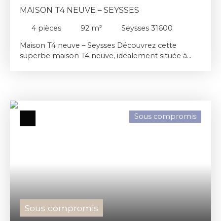
MAISON T4 NEUVE – SEYSSES
4
pièces
92
m²
Seysses 31600
Maison T4 neuve – Seysses Découvrez cette
superbe maison T4 neuve, idéalement située à
Seysses dans un environnement paisible, au fond
d'une impasse. D'une conception moderne et
fonctionnelle, cette maison offre un espace de vie
lumineux et confortable. À l'étage, vous trouverez
trois chambres, dont une agréable suite parentale
Sous compromis
avec sa salle d'eau privative. Une seconde salle de
bain complète l'espace nuit pour le confort de
toute la famille. Côté prestations, vous
bénéficierez d'un système de chauffage gainable
assurant un confort thermique optimal tout au
long de l'année. À l'extérieur, vous profiterez d'un
magnifique jardin de plus de 500 m². Deux places
de parking privatives viennent compléter ce bien.
Sous compromis