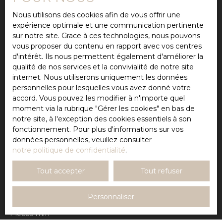
pour toute la famille. À l'extérieur, profitez d'un
Prénom
terrain de 200 m², idéal pour aménager un espace
Nous utilisons des cookies afin de vous offrir une
détente, un coin repas ou un jardin selon vos
expérience optimale et une communication pertinente
envies. Un garage vient compléter les prestations
Nom
sur notre site. Grace à ces technologies, nous pouvons
de ce bien. Une belle opportunité alliant confort,
vous proposer du contenu en rapport avec vos centres
fonctionnalité et emplacement privilégié.
d'intérêt. Ils nous permettent également d'améliorer la
Email
Contactez-nous dès maintenant pour organiser
qualité de nos services et la convivialité de notre site
une visite !
internet. Nous utiliserons uniquement les données
Type d'offre
Vente
personnelles pour lesquelles vous avez donné votre
accord. Vous pouvez les modifier à n'importe quel
Type de bien
moment via la rubrique ″Gérer les cookies″ en bas de
Maison
notre site, à l'exception des cookies essentiels à son
Localisation
fonctionnement. Pour plus d'informations sur vos
Seysses (31600)
données personnelles, veuillez consulter
notre politique de confidentialité
.
Budget max (€)
Tout accepter
Tout refuser
Surface min (m²)
Personnaliser
Pièces min