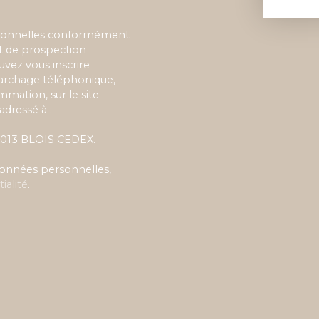
rsonnelles conformément
et de prospection
vez vous inscrire
marchage téléphonique,
mmation, sur le site
adressé à :
 41013 BLOIS CEDEX.
 données personnelles,
ialité
.