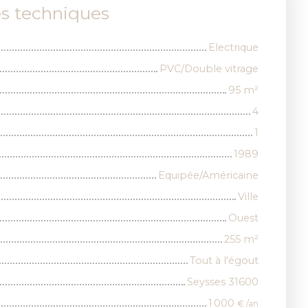
es techniques
Electrique
PVC/Double vitrage
95
m²
4
1
1989
Equipée/Américaine
Ville
Ouest
255
m²
Tout à l'égout
Seysses 31600
1 000
€ /an