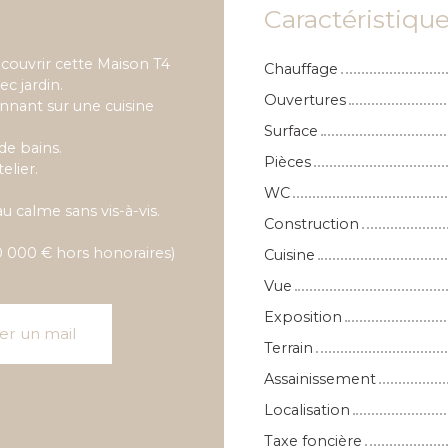
Caractéristiqu
couvrir cette Maison T4
Chauffage
c jardin.
Ouvertures
nnant sur une cuisine
Surface
de bains.
Pièces
elier.
WC
 calme sans vis-à-vis.
Construction
0 000 € hors honoraires)
Cuisine
Vue
Exposition
er un mail
Terrain
Assainissement
Localisation
Taxe foncière