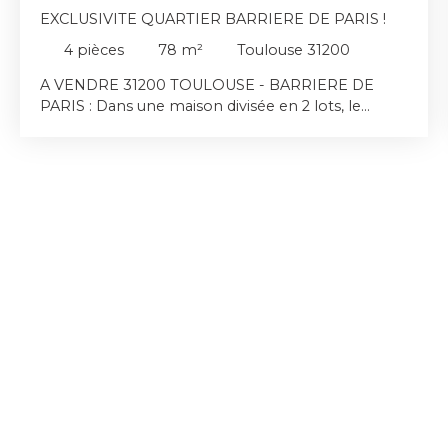
EXCLUSIVITE QUARTIER BARRIERE DE PARIS !
4
pièces
78
m²
Toulouse 31200
A VENDRE 31200 TOULOUSE - BARRIERE DE
PARIS : Dans une maison divisée en 2 lots, le
groupe Immo'Yes vous propose à la vente cet
appartement T3/T4 d'une surface de 78 m2 au sol
(dont 74 m2 loi carrez) avec JARDIN de 67 m2
(non attenant) et GARAGE de 15 m2. Situé au
premier étage, l’appartement se compose
actuellement d’une entrée, d’une salle de bains, de
deux agréables chambres ainsi que d’un lumineux
séjour avec cuisine ouverte. Il est également
possible de recréer facilement une troisième
chambre, comme à l’origine. Idéalement situé
dans une rue calme, ce bien offre un compromis
idéal entre appartement et maison. Pas de
charges de copropriété. Des combles, pouvant
être acquis auprès de la copropriété, offrent
également un beau potentiel d’aménagement
supplémentaire. Ce bien est rare sur le secteur !