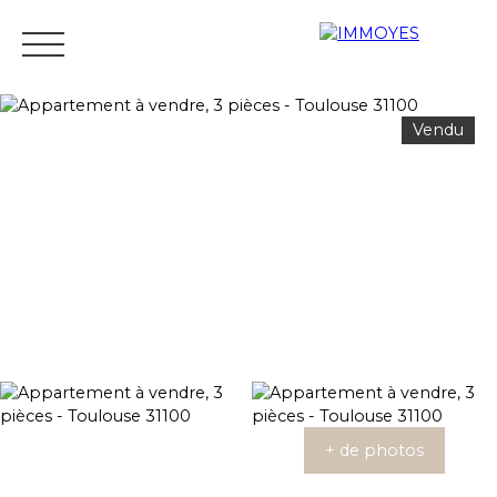
Vendu
Menu
Estimation
+ de photos