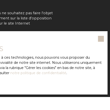
e souhaitez pas faire l'objet
ent sur la liste d'opposition
 le site Internet
S
notre
politique de
ce à ces technologies, nous pouvons vous proposer du
ivialité de notre site internet. Nous utiliserons uniquement
 la rubrique ″Gérer les cookies″ en bas de notre site, à
sulter
notre politique de confidentialité
.