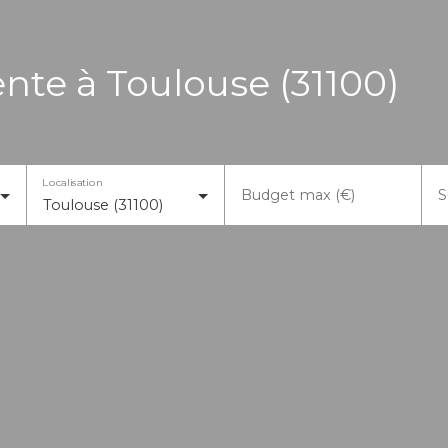
te à Toulouse (31100)
Localisation
Budget max (€)
S
Toulouse (31100)