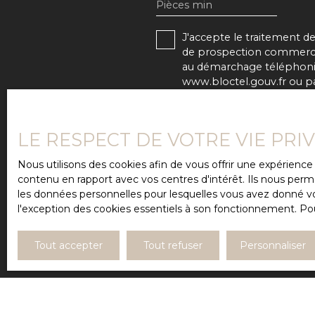
Pièces min
J'accepte le traitement 
de prospection commercial
au démarchage téléphoniqu
www.bloctel.gouv.fr ou par
Société Worldline, Service
LE RESPECT DE VOTRE VIE PRI
Pour en savoir plus sur l
confidentialité
.
Nous utilisons des cookies afin de vous offrir une expérien
contenu en rapport avec vos centres d'intérêt. Ils nous perme
les données personnelles pour lesquelles vous avez donné vot
l'exception des cookies essentiels à son fonctionnement. Pou
Tout accepter
Tout refuser
Personnaliser