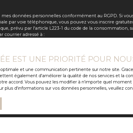
de mes données personnelles conformément au RGPD. Si vous n
e par voie téléphonique, vous pouvez vous inscrire gratuitem
e, prévu par l'article L223-1 du code de la consommation, sur
 courrier adressé à :
 Bloctel, CS 61311, 41013 BLOIS CEDEX.
VÉE EST UNE PRIORITÉ POUR NOU
e traitement de vos données personnelles, veuillez consulter 
ce optimale et une communication pertinente sur notre site. Gra
ttent également d'améliorer la qualité de nos services et la conv
re accord. Vous pouvez les modifier à n'importe quel moment via
Recevoir des annonces
r plus d'informations sur vos données personnelles, veuillez con