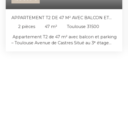
APPARTEMENT T2 DE 47 M² AVEC BALCON ET
PARKING – TOULOUSE AVENUE DE CASTRES
2
pièces
47
m²
Toulouse 31500
Appartement T2 de 47 m² avec balcon et parking
– Toulouse Avenue de Castres Situé au 3ᵉ étage
avec ascenseur d'une résidence sécurisée
construite en 2001, venez découvrir ce bel
appartement T2 de 47 m², en bon état, idéal pour
un premier achat ou un investissement locatif.
L'appartement se compose d'une agréable pièce
de vie lumineuse avec cuisine ouverte, offrant un
espace convivial et fonctionnel. L'espace nuit
comprend une chambre avec placard intégré,
une salle de bains ainsi que des WC indépendants.
Vous profiterez également d'un balcon, ainsi que
d'une place de parking privative, un véritable
atout dans le secteur. Le chauffage est électrique
individuel, permettant une gestion autonome de
votre consommation. Situé sur l'avenue de