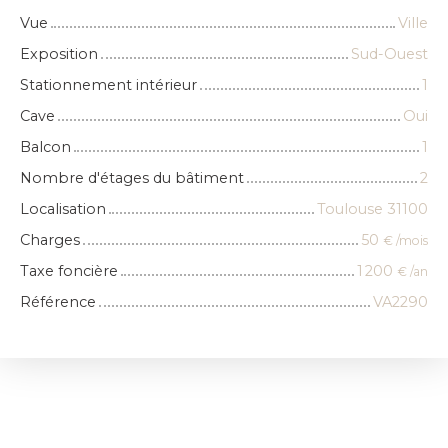
Vue
Ville
Exposition
Sud-Ouest
Stationnement intérieur
1
Cave
Oui
Balcon
1
Nombre d'étages du bâtiment
2
Localisation
Toulouse 31100
Charges
50
€ /mois
Taxe foncière
1 200
€ /an
Référence
VA2290