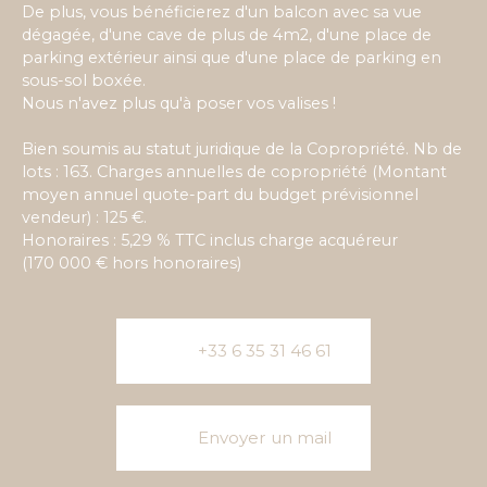
De plus, vous bénéficierez d'un balcon avec sa vue
dégagée, d'une cave de plus de 4m2, d'une place de
parking extérieur ainsi que d'une place de parking en
sous-sol boxée.
Nous n'avez plus qu'à poser vos valises !
Bien soumis au statut juridique de la Copropriété. Nb de
lots : 163. Charges annuelles de copropriété (Montant
moyen annuel quote-part du budget prévisionnel
vendeur) : 125 €.
Honoraires : 5,29 % TTC inclus charge acquéreur
(170 000 € hors honoraires)
+33 6 35 31 46 61
Envoyer un mail