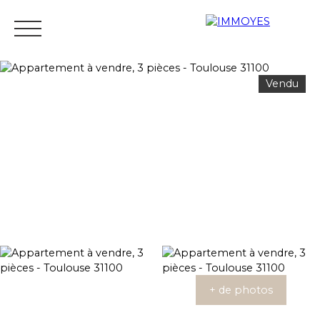
Vendu
Menu
Estimation
+ de photos