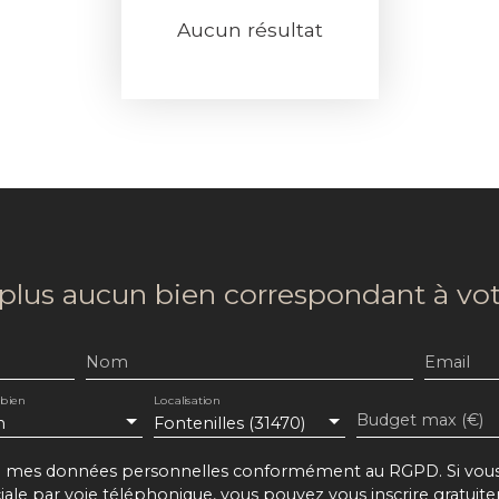
Aucun résultat
lus aucun bien
correspondant à vot
Nom
Email
 bien
Localisation
Budget max (€)
n
Fontenilles (31470)
de mes données personnelles conformément au RGPD. Si vous n
e par voie téléphonique, vous pouvez vous inscrire gratuitem