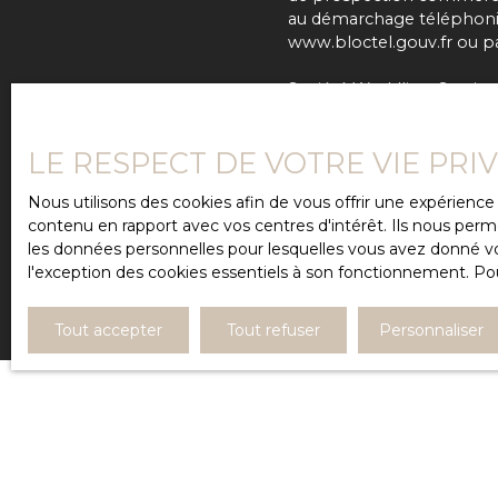
au démarchage téléphoniqu
www.bloctel.gouv.fr ou par
Société Worldline, Service
Pour en savoir plus sur l
LE RESPECT DE VOTRE VIE PRI
confidentialité
.
Nous utilisons des cookies afin de vous offrir une expérien
contenu en rapport avec vos centres d'intérêt. Ils nous perme
les données personnelles pour lesquelles vous avez donné vot
l'exception des cookies essentiels à son fonctionnement. Pou
Tout accepter
Tout refuser
Personnaliser
JE RECHERCHE UN BIEN
Vente maison Frouzins (31270)