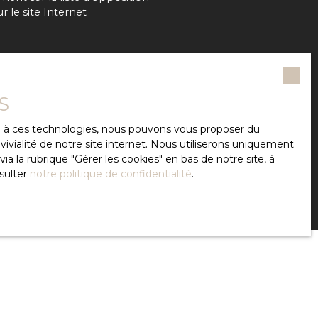
 le site Internet
notre
politique de
S
ce à ces technologies, nous pouvons vous proposer du
ivialité de notre site internet. Nous utiliserons uniquement
 la rubrique ″Gérer les cookies″ en bas de notre site, à
sulter
notre politique de confidentialité
.
INFORMATIONS
Nos honoraires