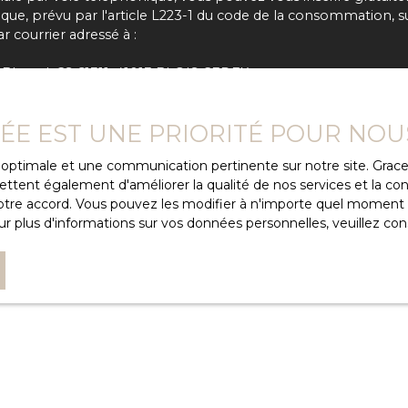
e, prévu par l'article L223-1 du code de la consommation, sur
 courrier adressé à :
 Bloctel, CS 61311, 41013 BLOIS CEDEX.
e traitement de vos données personnelles, veuillez consulter 
VÉE EST UNE PRIORITÉ POUR NOU
ce optimale et une communication pertinente sur notre site. Gra
ttent également d'améliorer la qualité de nos services et la conv
Recevoir des annonces
re accord. Vous pouvez les modifier à n'importe quel moment via
r plus d'informations sur vos données personnelles, veuillez con
JE SUIS PROPRIÉTAIRE
Estimez votre bien