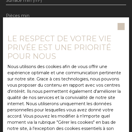
Surface min (m²)
Pièces min
J'accepte le traitement de mes données
personnelles conformément au RGPD. Si vous ne
LE RESPECT DE VOTRE VIE
souhaitez pas faire l'objet de prospection
PRIVÉE EST UNE PRIORITÉ
commerciale par voie téléphonique, vous pouvez
vous inscrire gratuitement sur la liste d'opposition
POUR NOUS
au démarchage téléphonique, prévu par l'article
L223-1 du code de la consommation, sur le site
Nous utilisons des cookies afin de vous offrir une
Internet www.bloctel.gouv.fr ou par courrier
expérience optimale et une communication pertinente
adressé à :
sur notre site. Grace à ces technologies, nous pouvons
vous proposer du contenu en rapport avec vos centres
Société Worldline, Service Bloctel, CS 61311, 41013
d'intérêt. Ils nous permettent également d'améliorer la
BLOIS CEDEX.
qualité de nos services et la convivialité de notre site
internet. Nous utiliserons uniquement les données
Pour en savoir plus sur le traitement de vos
personnelles pour lesquelles vous avez donné votre
données personnelles, veuillez consulter notre
accord. Vous pouvez les modifier à n'importe quel
politique de confidentialité
.
moment via la rubrique ″Gérer les cookies″ en bas de
notre site, à l'exception des cookies essentiels à son