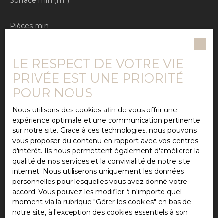
Surface min (m²)
Pièces min
J'accepte le traitement de mes données
personnelles conformément au RGPD. Si vous ne
LE RESPECT DE VOTRE VIE
souhaitez pas faire l'objet de prospection
PRIVÉE EST UNE PRIORITÉ
commerciale par voie téléphonique, vous pouvez
vous inscrire gratuitement sur la liste d'opposition
POUR NOUS
au démarchage téléphonique, prévu par l'article
L223-1 du code de la consommation, sur le site
Nous utilisons des cookies afin de vous offrir une
Internet www.bloctel.gouv.fr ou par courrier
expérience optimale et une communication pertinente
adressé à :
sur notre site. Grace à ces technologies, nous pouvons
vous proposer du contenu en rapport avec vos centres
Société Worldline, Service Bloctel, CS 61311, 41013
d'intérêt. Ils nous permettent également d'améliorer la
BLOIS CEDEX.
qualité de nos services et la convivialité de notre site
internet. Nous utiliserons uniquement les données
Pour en savoir plus sur le traitement de vos
personnelles pour lesquelles vous avez donné votre
données personnelles, veuillez consulter notre
accord. Vous pouvez les modifier à n'importe quel
politique de confidentialité
.
moment via la rubrique ″Gérer les cookies″ en bas de
notre site, à l'exception des cookies essentiels à son