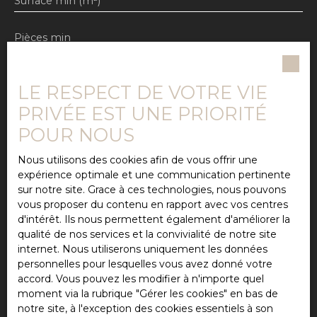
Surface min (m²)
Pièces min
J'accepte le traitement de mes données
personnelles conformément au RGPD. Si vous ne
LE RESPECT DE VOTRE VIE
souhaitez pas faire l'objet de prospection
PRIVÉE EST UNE PRIORITÉ
commerciale par voie téléphonique, vous pouvez
vous inscrire gratuitement sur la liste d'opposition
POUR NOUS
au démarchage téléphonique, prévu par l'article
L223-1 du code de la consommation, sur le site
Nous utilisons des cookies afin de vous offrir une
Internet www.bloctel.gouv.fr ou par courrier
expérience optimale et une communication pertinente
adressé à :
sur notre site. Grace à ces technologies, nous pouvons
vous proposer du contenu en rapport avec vos centres
Société Worldline, Service Bloctel, CS 61311, 41013
d'intérêt. Ils nous permettent également d'améliorer la
BLOIS CEDEX.
qualité de nos services et la convivialité de notre site
internet. Nous utiliserons uniquement les données
Pour en savoir plus sur le traitement de vos
personnelles pour lesquelles vous avez donné votre
données personnelles, veuillez consulter notre
accord. Vous pouvez les modifier à n'importe quel
politique de confidentialité
.
moment via la rubrique ″Gérer les cookies″ en bas de
notre site, à l'exception des cookies essentiels à son