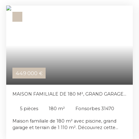
449 000
€
MAISON FAMILIALE DE 180 M², GRAND GARAGE
ET TERRAIN DE 1 110 M²
5
pièces
180
m²
Fonsorbes 31470
Maison familiale de 180 m² avec piscine, grand
garage et terrain de 1 110 m². Découvrez cette
spacieuse maison construite en 1999, offrant 180