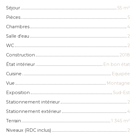
Séjour
55
m²
Pièces
5
Chambres
4
Salle d'eau
2
WC
2
Construction
2018
État intérieur
En bon état
Cuisine
Equipée
Vue
Montagne
Exposition
Sud-Est
Stationnement intérieur
2
Stationnement extérieur
4
Terrain
1 345
m²
Niveaux (RDC inclus)
2