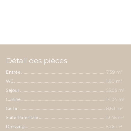
Détail des pièces
Entrée
7,39 m²
WC
1,80 m²
Séjour
55,05 m²
Cuisine
14,04 m²
Cellier
8,63 m²
Suite Parentale
13,45 m²
Dressing
5,26 m²