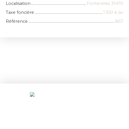
Localisation
Fontenilles 31470
Taxe foncière
1 350
€ /an
Référence
867