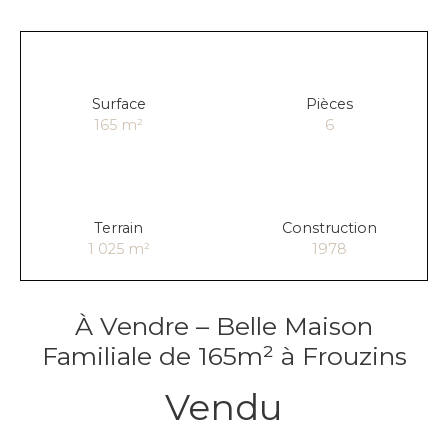
Surface
Pièces
165
m²
6
Terrain
Construction
1 025
m²
1978
À Vendre – Belle Maison
Familiale de 165m² à Frouzins
Vendu