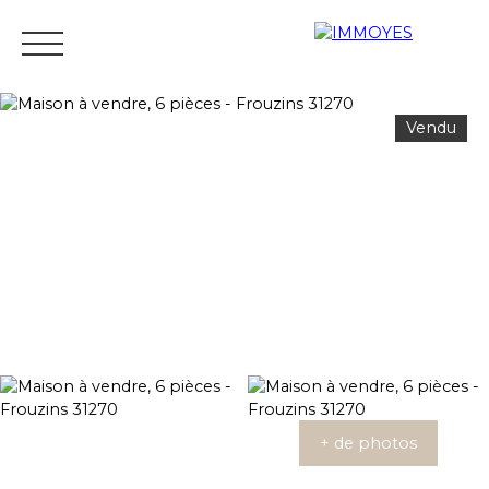
Vendu
Menu
Estimation
+ de photos