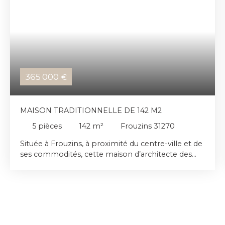
365 000
€
MAISON TRADITIONNELLE DE 142 M2
5
pièces
142
m²
Frouzins 31270
Située à Frouzins, à proximité du centre-ville et de
ses commodités, cette maison d’architecte des
années 90 offre environ 142 m² habitables sur une
parcelle de 677 m2 L’entrée mène à une pièce de
vie spacieuse, comprenant des espaces distincts
pour la salle à manger, le salon et une cuisine
équipée. Un cellier pratique complète cet espace.
Au rez-de-chaussée, l’espace nuit se compose de