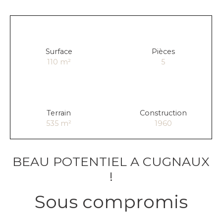
Surface
Pièces
110
m²
5
Terrain
Construction
535
m²
1960
BEAU POTENTIEL A CUGNAUX
!
Sous compromis