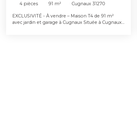
4
pièces
91
m²
Cugnaux 31270
EXCLUSIVITÉ - À vendre – Maison T4 de 91 m²
avec jardin et garage à Cugnaux Située à Cugnaux,
dans un environnement agréable et à proximité
immédiate de toutes les commodités
(commerces, écoles, transports), cette maison T4
de 91 m² en copropriété offre un cadre de vie
fonctionnel et confortable. Édifiée sur une
parcelle d’environ 300 m², elle dispose d’un grand
garage, idéal pour le stationnement et le
rangement. Au rez-de-chaussée, vous trouverez
une entrée, une cuisine, un séjour lumineux, une
chambre ainsi qu’une salle d’eau avec WC. À
l’étage, la maison propose deux chambres
supplémentaires et une salle de bain, offrant un
espace nuit bien distinct. Cette maison représente
une belle opportunité pour une résidence
principale ou un investissement, alliant
emplacement recherché et extérieur agréable.