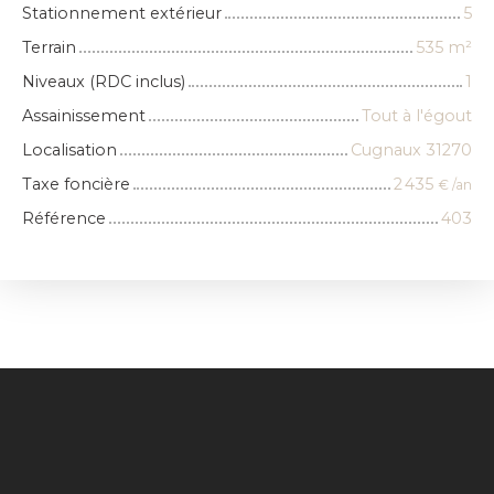
Stationnement extérieur
5
Terrain
535
m²
Niveaux (RDC inclus)
1
Assainissement
Tout à l'égout
Localisation
Cugnaux 31270
Taxe foncière
2 435
€ /an
Référence
403