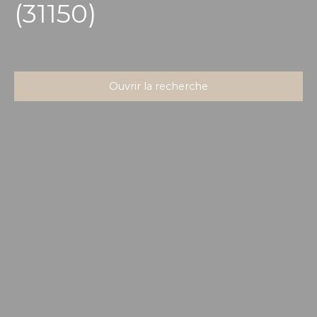
(31150)
Ouvrir la recherche
Type d'offre
Vente
Type de bien
Appartement
Localisation
Fenouillet (31150)
Budget max (€)
Surface min (m²)