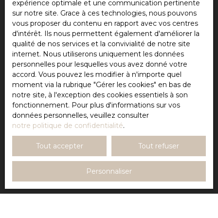
souhaitez pas faire l'objet de prospection
expérience optimale et une communication pertinente
commerciale par voie téléphonique, vous pouvez
sur notre site. Grace à ces technologies, nous pouvons
vous inscrire gratuitement sur la liste d'opposition
vous proposer du contenu en rapport avec vos centres
au démarchage téléphonique, prévu par l'article
d'intérêt. Ils nous permettent également d'améliorer la
L223-1 du code de la consommation, sur le site
qualité de nos services et la convivialité de notre site
Internet www.bloctel.gouv.fr ou par courrier
internet. Nous utiliserons uniquement les données
adressé à :
personnelles pour lesquelles vous avez donné votre
accord. Vous pouvez les modifier à n'importe quel
Société Worldline, Service Bloctel, CS 61311, 41013
moment via la rubrique ″Gérer les cookies″ en bas de
BLOIS CEDEX.
notre site, à l'exception des cookies essentiels à son
fonctionnement. Pour plus d'informations sur vos
Pour en savoir plus sur le traitement de vos
données personnelles, veuillez consulter
données personnelles, veuillez consulter notre
notre politique de confidentialité
.
politique de confidentialité
.
Tout accepter
Tout refuser
Recevoir des annonces
Personnaliser