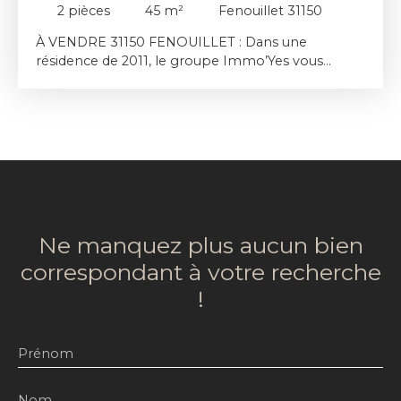
2
pièces
45
m²
Fenouillet 31150
À VENDRE 31150 FENOUILLET : Dans une
résidence de 2011, le groupe Immo’Yes vous
propose à la vente cet appartement T2 d’une
surface de 45,56 m2 en rez-de-jardin avec
TERRASSE, JARDIN de 80 m2 et un PARKING
aérien. L’appartement se compose d’une pièce de
vie avec cuisine ouverte de 31 m2, d’une agréable
chambre ainsi qu’un wc séparé et une salle de
bain. Boucherie et primeur à 5 min à pied. Vendu
libre de toute occupation. Idéal investisseurs ou
1er achat.
Ne manquez plus aucun bien
correspondant à votre recherche
!
Prénom
Nom