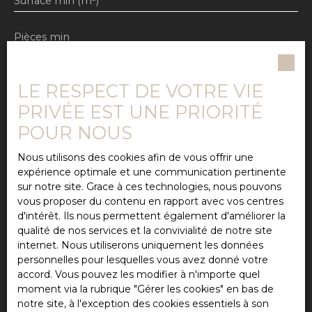
Surface min (m²)
Pièces min
J'accepte le traitement de mes données
personnelles conformément au RGPD. Si vous ne
LE RESPECT DE VOTRE VIE
souhaitez pas faire l'objet de prospection
PRIVÉE EST UNE PRIORITÉ
commerciale par voie téléphonique, vous pouvez
vous inscrire gratuitement sur la liste d'opposition
POUR NOUS
au démarchage téléphonique, prévu par l'article
L223-1 du code de la consommation, sur le site
Nous utilisons des cookies afin de vous offrir une
Internet www.bloctel.gouv.fr ou par courrier
expérience optimale et une communication pertinente
adressé à :
sur notre site. Grace à ces technologies, nous pouvons
vous proposer du contenu en rapport avec vos centres
Société Worldline, Service Bloctel, CS 61311, 41013
d'intérêt. Ils nous permettent également d'améliorer la
BLOIS CEDEX.
qualité de nos services et la convivialité de notre site
internet. Nous utiliserons uniquement les données
Pour en savoir plus sur le traitement de vos
personnelles pour lesquelles vous avez donné votre
données personnelles, veuillez consulter notre
accord. Vous pouvez les modifier à n'importe quel
politique de confidentialité
.
moment via la rubrique ″Gérer les cookies″ en bas de
notre site, à l'exception des cookies essentiels à son