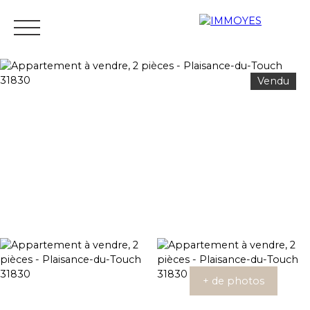
Vendu
Menu
Estimation
+ de photos