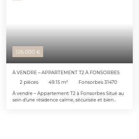
126 000
€
À VENDRE – APPARTEMENT T2 À FONSORBES
2
pièces
49.15
m²
Fonsorbes 31470
À vendre – Appartement T2 à Fonsorbes Situé au
sein d’une résidence calme, sécurisée et bien
entretenue, découvrez cet agréable appartement
T2 au premier et dernier étage offrant un cadre de
vie confortable et fonctionnel. L’appartement se
compose d’un séjour avec cuisine ouverte, baigné
de lumière grâce à sa belle exposition, créant un
espace de vie convivial et chaleureux. La partie