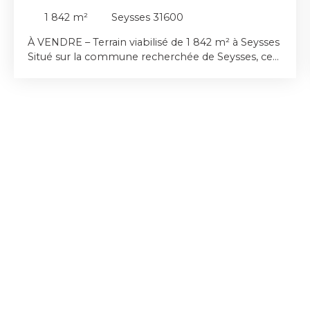
SEYSSES
1 842
m²
Seysses 31600
À VENDRE – Terrain viabilisé de 1 842 m² à Seysses
Situé sur la commune recherchée de Seysses, ce
magnifique terrain de 1 842 m² constitue une belle
opportunité pour concrétiser votre projet de
construction. Entièrement viabilisé et clôturé sur
ses quatre côtés, il est prêt à accueillir votre future
maison dans un environnement calme et
agréable. Sa généreuse superficie offre de
nombreuses possibilités d'aménagement, tout en
permettant de profiter d'un vaste espace
extérieur. Emprise au sol : 145m2. Pour tout
renseignement complémentaire ou pour
organiser une visite, n'hésitez pas à nous
contacter.