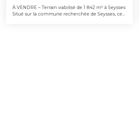
À VENDRE – Terrain viabilisé de 1 842 m² à Seysses
Situé sur la commune recherchée de Seysses, ce
magnifique terrain de 1 842 m² constitue une belle
opportunité pour concrétiser votre projet de
construction. Entièrement viabilisé et clôturé sur
ses quatre côtés, il est prêt à accueillir votre future
maison dans un environnement calme et
agréable. Sa généreuse superficie offre de
nombreuses possibilités d'aménagement, tout en
permettant de profiter d'un vaste espace
extérieur. Emprise au sol : 145m2. Pour tout
renseignement complémentaire ou pour
organiser une visite, n'hésitez pas à nous
contacter.