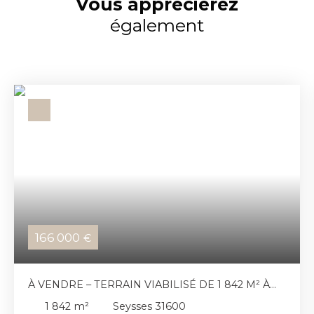
Vous apprécierez
également
166 000
€
À VENDRE – TERRAIN VIABILISÉ DE 1 842 M² À
SEYSSES
1 842
m²
Seysses 31600