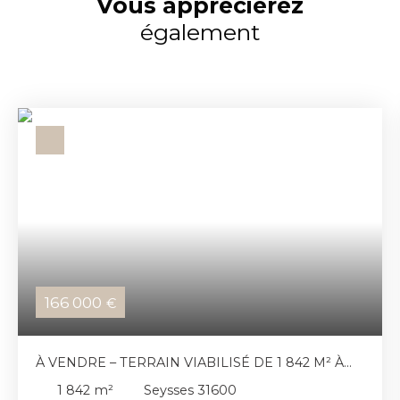
Vous apprécierez
également
166 000
€
À VENDRE – TERRAIN VIABILISÉ DE 1 842 M² À
SEYSSES
1 842
m²
Seysses 31600