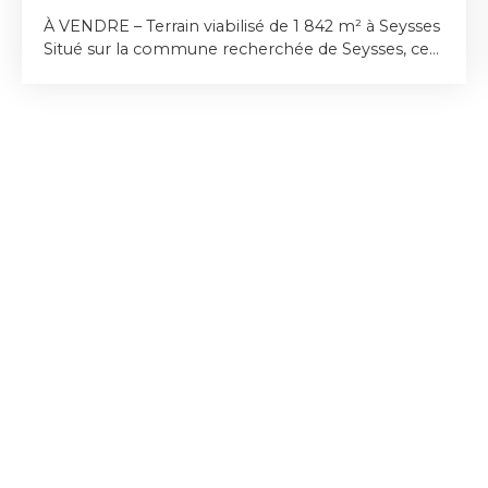
À VENDRE – Terrain viabilisé de 1 842 m² à Seysses
Situé sur la commune recherchée de Seysses, ce
magnifique terrain de 1 842 m² constitue une belle
opportunité pour concrétiser votre projet de
construction. Entièrement viabilisé et clôturé sur
ses quatre côtés, il est prêt à accueillir votre future
maison dans un environnement calme et
agréable. Sa généreuse superficie offre de
nombreuses possibilités d'aménagement, tout en
permettant de profiter d'un vaste espace
extérieur. Emprise au sol : 145m2. Pour tout
renseignement complémentaire ou pour
organiser une visite, n'hésitez pas à nous
contacter.