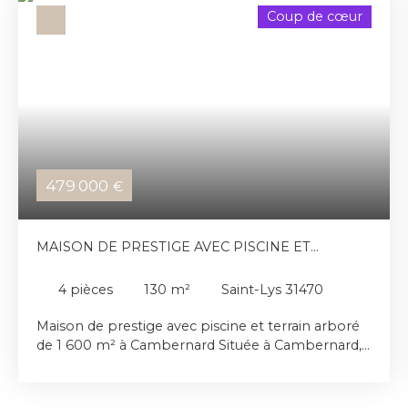
Coup de cœur
479 000
€
MAISON DE PRESTIGE AVEC PISCINE ET
TERRAIN ARBORÉ DE 1 600 M²
4
pièces
130
m²
Saint-Lys 31470
Maison de prestige avec piscine et terrain arboré
de 1 600 m² à Cambernard Située à Cambernard,
cette maison de haut standing est implantée sur
un magnifique terrain arboré de 1 600 m². Elle
offre de beaux volumes et une luminosité