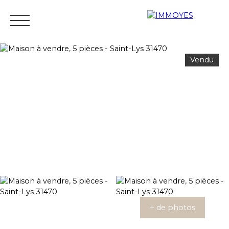
Vendu
Menu
Estimation
+ de photos