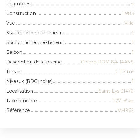
Chambres
4
Construction
1985
Vue
Ville
Stationnement intérieur
1
Stationnement extérieur
1
Balcon
1
Description de la piscine
Chlore DOM 8/4 14ANS
Terrain
2 117
m²
Niveaux (RDC inclus)
1
Localisation
Saint-Lys 31470
Taxe foncière
1 271
€ /an
Référence
VM962