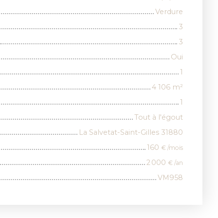
Verdure
3
3
Oui
1
4 106
m²
1
Tout à l'égout
La Salvetat-Saint-Gilles 31880
160
€ /mois
2 000
€ /an
VM958