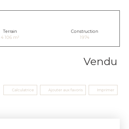
Terrain
Construction
4 106
m²
1974
Vendu
Calculatrice
Ajouter aux favoris
Imprimer