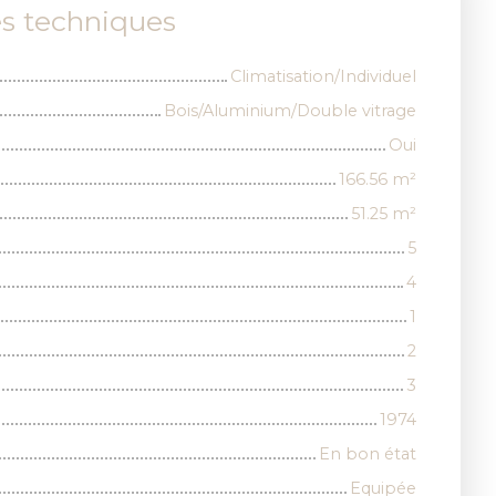
es techniques
Climatisation/Individuel
Bois/Aluminium/Double vitrage
Oui
166.56
m²
51.25
m²
5
4
1
2
3
1974
En bon état
Equipée