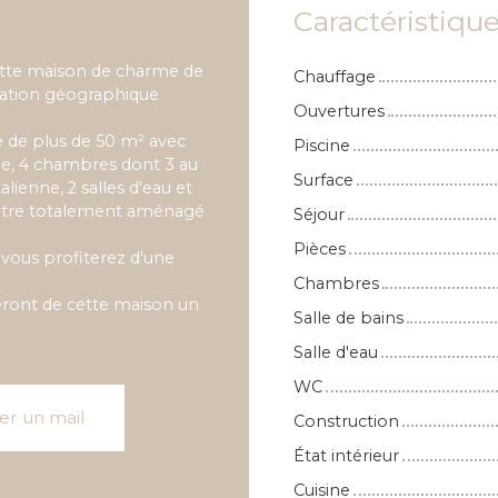
Caractéristiqu
cette maison de charme de
Chauffage
tuation géographique
Ouvertures
e de plus de 50 m² avec
Piscine
ée, 4 chambres dont 3 au
Surface
lienne, 2 salles d'eau et
 être totalement aménagé
Séjour
Pièces
 vous profiterez d'une
Chambres
eront de cette maison un
Salle de bains
Salle d'eau
WC
er un mail
Construction
État intérieur
Cuisine