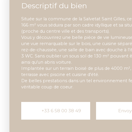
Descriptif du bien
Située sur la commune de la Salvetat Saint Gilles, 
166 m² vous séduira par son cadre idyllique et sa si
(proche du centre ville et des transports).
Vous y découvrirez une belle pièce de vie lumineus
une vue remarquable sur le bois, une cuisine sépar
rez-de-chaussée, une salle de bain avec douche à l'ita
3 WC. Sans oublier un sous sol de 130 m² pouvant
ainsi qu'un abris voiture.
Implantée sur un terrain boisé de plus de 4000 m²,
terrasse avec piscine et cuisine d'été.
De belles prestations dans un tel environnement f
véritable coup de coeur.
+33 6 58 00 38 49
Envoy