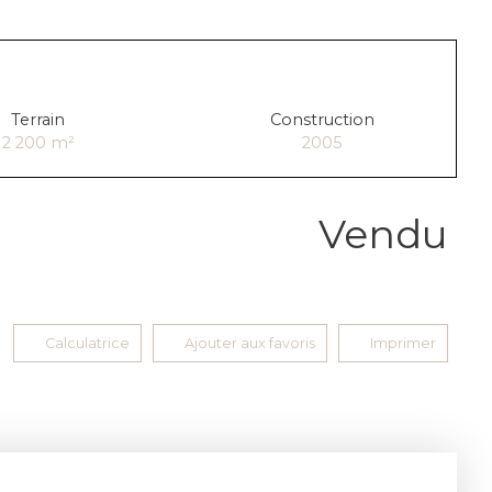
Terrain
Construction
2 200
m²
2005
Vendu
Calculatrice
Ajouter aux favoris
Imprimer