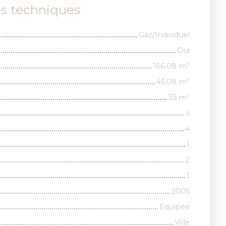
es techniques
Gaz/Individuel
Oui
166.08
m²
45.08
m²
35
m²
5
4
1
2
1
2005
Equipée
Ville