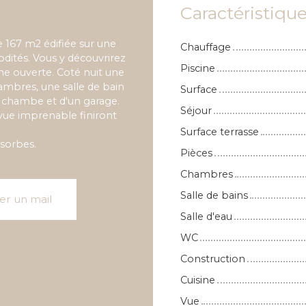
Caractéristiqu
 167 m2 édifiée sur une
Chauffage
dités. Vous y découvrirez
Piscine
ine ouverte. Coté nuit une
hambres, une salle de bain
Surface
e chambe et d'un garage.
Séjour
 vue imprenable finiront
Surface terrasse
sorbes.
Pièces
Chambres
Salle de bains
er un mail
Salle d'eau
WC
Construction
Cuisine
Vue