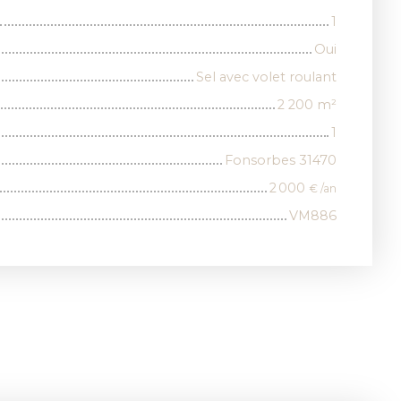
1
Oui
Sel avec volet roulant
2 200
m²
1
Fonsorbes 31470
2 000
€ /an
VM886