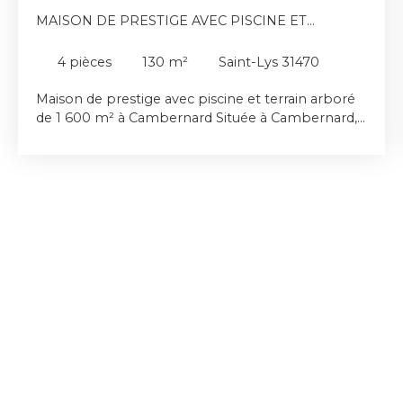
MAISON DE PRESTIGE AVEC PISCINE ET
TERRAIN ARBORÉ DE 1 600 M²
4
pièces
130
m²
Saint-Lys 31470
Maison de prestige avec piscine et terrain arboré
de 1 600 m² à Cambernard Située à Cambernard,
cette maison de haut standing est implantée sur
un magnifique terrain arboré de 1 600 m². Elle
offre de beaux volumes et une luminosité
remarquable grâce à ses larges ouvertures.
L’espace de vie se compose d’un vaste séjour
lumineux ainsi que d’une grande cuisine
entièrement équipée avec des équipements et
technologies de dernière génération, alliant
confort, praticité et modernité. Côté nuit, elle
comprend trois belles chambres et deux salles de
bain aux prestations soignées. Un système de
chauffage gainable assure un confort optimal tout
au long de l’année. À l’extérieur, le jardin arboré
accueille une piscine et un pool house, créant un
espace idéal pour profiter des beaux jours et