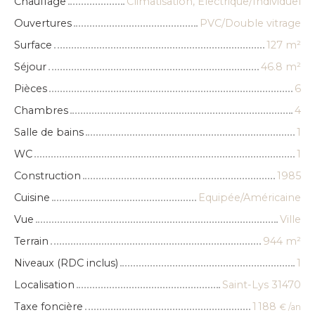
Chauffage
Climatisation, Electrique/Individuel
Ouvertures
PVC/Double vitrage
Surface
127
m²
Séjour
46.8
m²
Pièces
6
Chambres
4
Salle de bains
1
WC
1
Construction
1985
Cuisine
Equipée/Américaine
Vue
Ville
Terrain
944
m²
Niveaux (RDC inclus)
1
Localisation
Saint-Lys 31470
Taxe foncière
1 188
€ /an