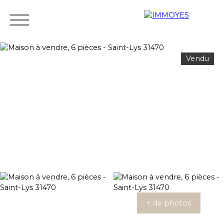
Vendu
Menu
Estimation
+ de photos