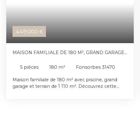
449 000
€
MAISON FAMILIALE DE 180 M², GRAND GARAGE
ET TERRAIN DE 1 110 M²
5
pièces
180
m²
Fonsorbes 31470
Maison familiale de 180 m² avec piscine, grand
garage et terrain de 1 110 m². Découvrez cette
spacieuse maison construite en 1999, offrant 180
m² au total, dont 160 m² habitables et un atelier
de 20 m², idéale pour une famille à la recherche
de volumes et de confort. Au rez-de-chaussée,
vous profiterez d'une belle pièce de vie lumineuse
avec un vaste séjour ouvert sur une grande cuisine,
de deux chambres, d'une salle de bains ainsi que
de nombreux espaces de rangement. À l'étage,