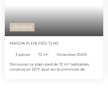
230 000
€
MAISON PLEIN PIED 72 M2
3
pièces
72
m²
Fonsorbes 31470
Découvrez ce plain-pied de 72 m² habitables,
construit en 2017, situé sur la commune de
Fonsorbes, à proximité du centre-ville. Il offre un
espace de vie lumineux avec cuisine ouverte et
équipée, un cellier pratique, deux chambres
confortables, une salle de bains et un WC séparé.
La parcelle de 389 m² comprend une terrasse
idéale pour profiter des beaux jours, un portail
sécurisant et un abri de jardin. Dans un