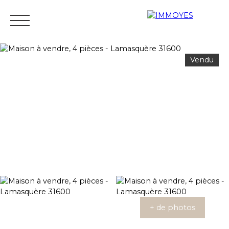
Vendu
Menu
Estimation
+ de photos