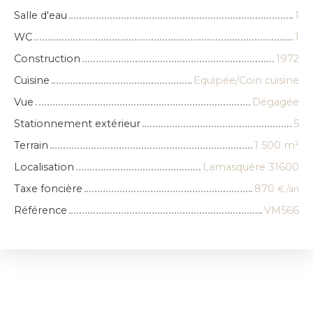
Salle d'eau
1
WC
1
Construction
1972
Cuisine
Equipée/Coin cuisine
Vue
Dégagée
Stationnement extérieur
5
Terrain
1 500
m²
Localisation
Lamasquère 31600
Taxe foncière
870
€ /an
Référence
VM566