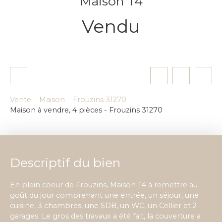
Maison T4
Vendu
Vente
Maison
Frouzins 31270
Maison à vendre, 4 pièces - Frouzins 31270
Descriptif du bien
En plein coeur de Frouzins, Maison T4 à remettre au
goût du jour comprenant une entrée, un séjour, une
cuisine, 3 chambres, une SDB, un WC, un Cellier et 2
garages. Le gros des travaux a été fait, la couverture a