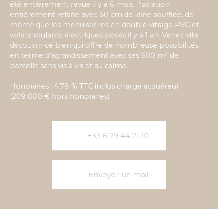
été entièrement revue il y a 6 mois, l'isolation
entièrement refaite avec 60 cm de laine soufflée, de
même que les menuiserires en double vitrage PVC et
volets roulants électriques posés il y a 1 an. Venez vite
découvrir ce bien qui offre de nombreuse possibilités
en terme d'agrandissement avec ses 600 m² de
parcelle sans vis à vis et au calme.
Honoraires : 4,78 % TTC inclus charge acquéreur
(209 000 € hors honoraires)
+33 6 29 44 21 10
Envoyer un mail