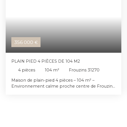
356 000
€
PLAIN PIED 4 PIÈCES DE 104 M2
4
pièces
104
m²
Frouzins 31270
Maison de plain-pied 4 pièces – 104 m² –
Environnement calme proche centre de Frouzins.
Située dans un environnement résidentiel calme
et recherché, à proximité immédiate du centre de
Frouzins, cette agréable maison de plain-pied de
104 m² offre un cadre de vie confortable et
convivial. Dès l’entrée, vous serez séduit par une
spacieuse pièce de vie de 46 m², lumineuse et