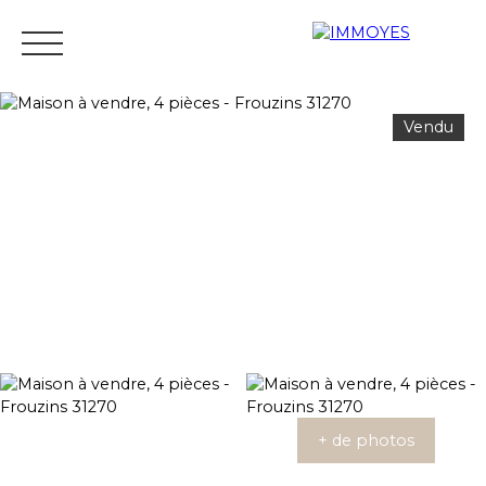
Vendu
Menu
Estimation
+ de photos