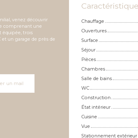
Caractéristiqu
milial, venez découvrir
Chauffage
ble comprenant une
Ouvertures
 équipée, trois
 et un garage de près de
Surface
Séjour
Pièces
Chambres
Salle de bains
er un mail
WC
Construction
État intérieur
Cuisine
Vue
Stationnement extérieur