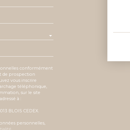
rsonnelles conformément
et de prospection
vez vous inscrire
marchage téléphonique,
mmation, sur le site
adressé à :
 41013 BLOIS CEDEX.
 données personnelles,
ialité
.