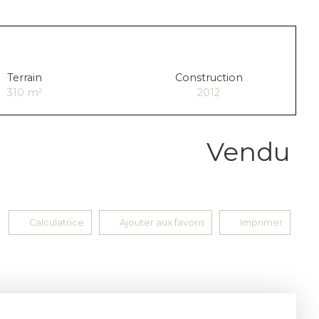
Terrain
Construction
310
m²
2012
Vendu
Calculatrice
Ajouter aux favoris
Imprimer