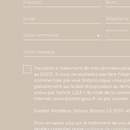
Prénom
Nom
Email
Téléphone
Vous souhaitez
Votre commune
-
Votre message
J'accepte le traitement de mes données pe
au RGPD. Si vous ne souhaitez pas faire l'obj
commerciale par voie téléphonique, vous pou
gratuitement sur la liste d'opposition au dé
prévu par l'article L223-1 du code de la conso
Internet www.bloctel.gouv.fr ou par courrier 
Société Worldline, Service Bloctel, CS 61311,
Pour en savoir plus sur le traitement de vos
veuillez consulter notre
politique de confident