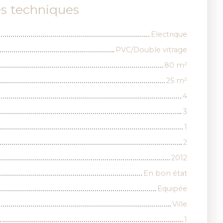
es techniques
Electrique
PVC/Double vitrage
80
m²
25
m²
4
3
1
2
2012
En bon état
Equipée
Ville
1