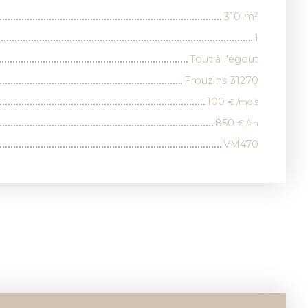
310
m²
1
Tout à l'égout
Frouzins 31270
100
€ /mois
850
€ /an
VM470