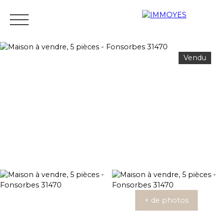
Vendu
Menu
Estimation
+ de photos