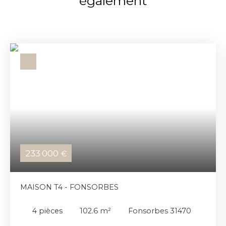
également
233 000
€
MAISON T4 - FONSORBES
4
pièces
102.6
m²
Fonsorbes 31470