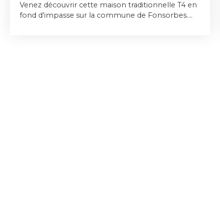
Venez découvrir cette maison traditionnelle T4 en
fond d'impasse sur la commune de Fonsorbes.
Vous y trouverez un séjour, une cuisine séparée, 3
chambres, une salle d'eau, un WC ainsi qu'un
garage de 30m2. Vous disposez également d'un
beau jardin intimiste entièrement clôturé et
arboré. Des travaux de rafraichissement sont à
prévoir (menuiseries, électricité).