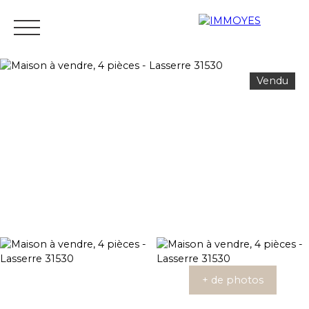
Vendu
Menu
Estimation
+ de photos