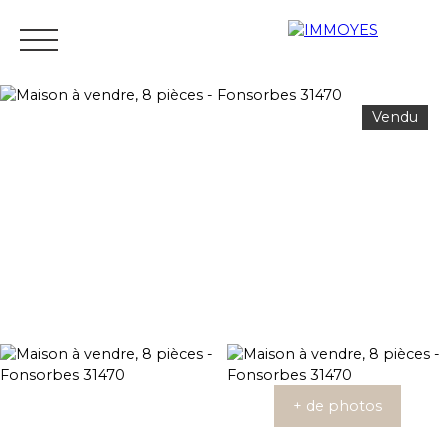
Vendu
Menu
Estimation
+ de photos