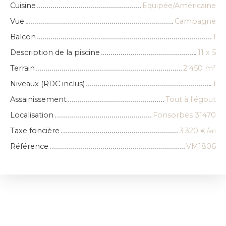
Cuisine
Equipée/Américaine
Vue
Campagne
Balcon
1
Description de la piscine
11 x 5
Terrain
2 450
m²
Niveaux (RDC inclus)
1
Assainissement
Tout à l'égout
Localisation
Fonsorbes 31470
Taxe foncière
3 320
€ /an
Référence
VM1806