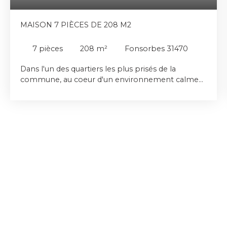
MAISON 7 PIÈCES DE 208 M2
7
pièces
208
m²
Fonsorbes 31470
Dans l'un des quartiers les plus prisés de la
commune, au coeur d'un environnement calme
et préservé, cette maison de 208 m2 des années
2000 offre un cadre de vie exceptionnel alliant
confort, volumes et intimité. Caractéristiques
principales : - 208 m2 habitables - 7 pièces dont :
trois chambres, un bureau, une grande salle de
jeux et une mezzanine aménageable selon vos
envies - Grande pièces de vie lumineuse avec belle
hauteur sous plafond, ouverture sur l'exterieur et
vu imprenable sur la piscine - Espace salle à
manger conviviale - Cuisine moderne
entièrement équipée - Suite parentale avec salle
d'eau et dressing - Une salle de bain - Buanderie
fonctionnelle - 3 wc Maison évolutive grâce à ses