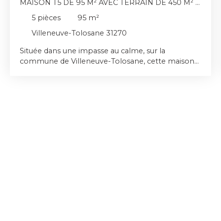
MAISON T5 DE 95 M² AVEC TERRAIN DE 450 M² –
VILLENEUVE-TOLOSANE
5
pièces
95
m²
Villeneuve-Tolosane 31270
Située dans une impasse au calme, sur la
commune de Villeneuve-Tolosane, cette maison
d’environ 95 m² habitables, est édifiée sur un
terrain de 450 m. Elle se compose au rez-de-
chaussée de deux chambres, d’une salle d’eau et
d’un garage communicant. À l’étage, vous
bénéficierez d’un séjour lumineux, de deux
chambres et une salle d'eau supplémentaires ainsi
que d’une cuisine indépendante. La maison
dispose de panneaux photovoltaiques.
Idéalement située, la maison se trouve à
proximité immédiate du centre-ville, des écoles et
des commerces. Retrouvez l'ensemble de nos
offres sur notre site internet www. immo-yes. fr !