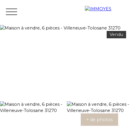
Vendu
Menu
Estimation
+ de photos