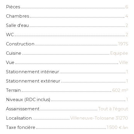
Pièces
6
Chambres
4
Salle d'eau
2
WC
2
Construction
1975
Cuisine
Equipée
Vue
Ville
Stationnement intérieur
1
Stationnement extérieur
1
Terrain
602
m²
Niveaux (RDC inclus)
1
Assainissement
Tout à l'égout
Localisation
Villeneuve-Tolosane 31270
Taxe foncière
1 500
€ /an