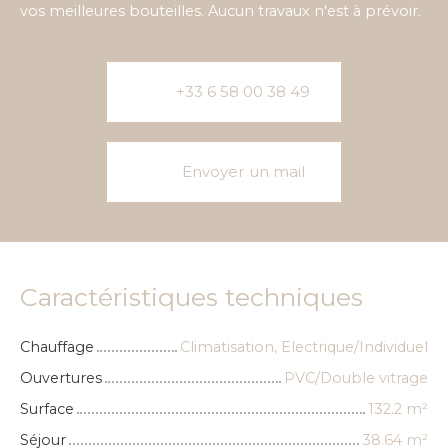
vos meilleures bouteilles. Aucun travaux n'est à prévoir.
+33 6 58 00 38 49
Envoyer un mail
Caractéristiques techniques
Chauffage
Climatisation, Electrique/Individuel
Ouvertures
PVC/Double vitrage
Surface
132.2
m²
Séjour
38.64
m²