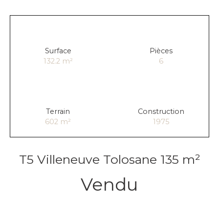
Surface
Pièces
132.2
m²
6
Terrain
Construction
602
m²
1975
T5 Villeneuve Tolosane 135 m²
Vendu