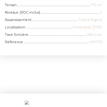
Terrain
172
m²
Niveaux (RDC inclus)
1
Assainissement
Tout à l'égout
Localisation
Fonsorbes 31470
Taxe foncière
660
€ /an
Référence
VM1716