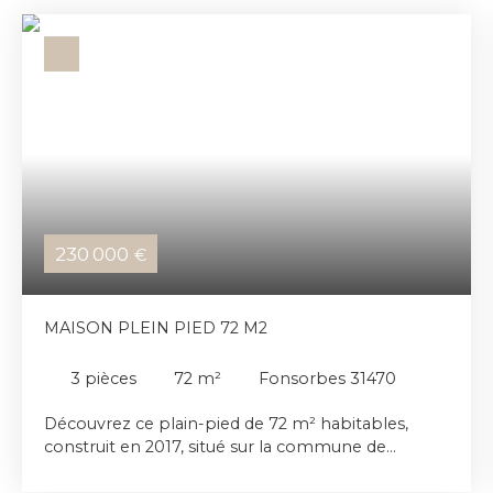
230 000
€
MAISON PLEIN PIED 72 M2
3
pièces
72
m²
Fonsorbes 31470
Découvrez ce plain-pied de 72 m² habitables,
construit en 2017, situé sur la commune de
Fonsorbes, à proximité du centre-ville. Il offre un
espace de vie lumineux avec cuisine ouverte et