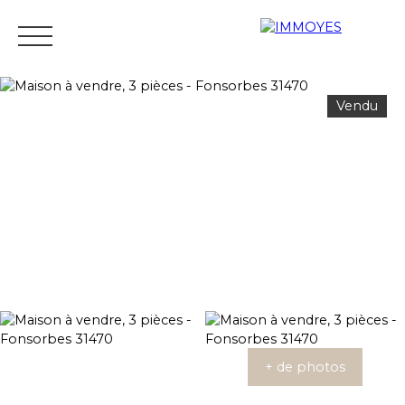
Vendu
Menu
Estimation
+ de photos