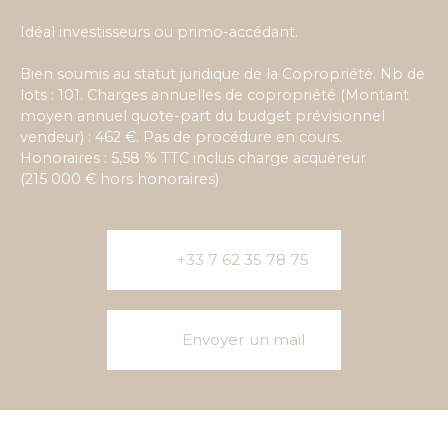
Idéal investisseurs ou primo-accédant.
Bien soumis au statut juridique de la Copropriété. Nb de
lots : 101. Charges annuelles de copropriété (Montant
moyen annuel quote-part du budget prévisionnel
vendeur) : 462 €. Pas de procédure en cours.
Honoraires : 5,58 % TTC inclus charge acquéreur
(215 000 € hors honoraires)
+33 7 62 35 78 75
Envoyer un mail