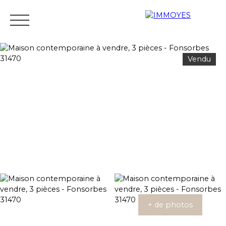
Vendu
Menu
Estimation
+ de photos