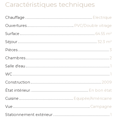
Caractéristiques techniques
Chauffage
Electrique
Ouvertures
PVC/Double vitrage
Surface
64.55
m²
Séjour
32.3
m²
Pièces
3
Chambres
2
Salle d'eau
1
WC
1
Construction
2009
État intérieur
En bon état
Cuisine
Equipée/Américaine
Vue
Campagne
Stationnement extérieur
1