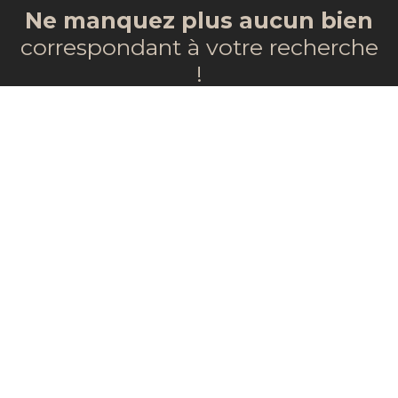
Ne manquez plus aucun bien
correspondant à votre recherche
!
Prénom
Nom
Email
Type d'offre
Vente
Type de bien
Maison
Localisation
Fonsorbes 31470