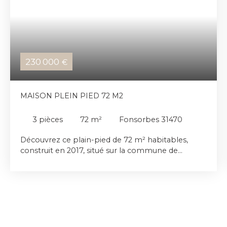
230 000
€
MAISON PLEIN PIED 72 M2
3
pièces
72
m²
Fonsorbes 31470
Découvrez ce plain-pied de 72 m² habitables,
construit en 2017, situé sur la commune de
Fonsorbes, à proximité du centre-ville. Il offre un
espace de vie lumineux avec cuisine ouverte et
équipée, un cellier pratique, deux chambres
confortables, une salle de bains et un WC séparé.
La parcelle de 389 m² comprend une terrasse
idéale pour profiter des beaux jours, un portail
sécurisant et un abri de jardin. Dans un