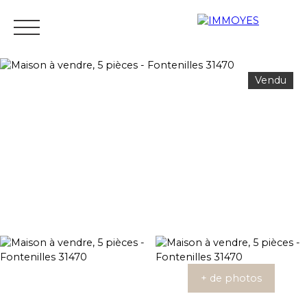
Vendu
Menu
Estimation
+ de photos