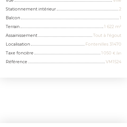
Vue
Ville
Stationnement intérieur
2
Balcon
1
Terrain
1 622
m²
Assainissement
Tout à l'égout
Localisation
Fontenilles 31470
Taxe foncière
1 050
€ /an
Référence
VM1524