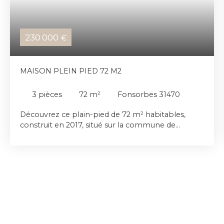
230 000
€
MAISON PLEIN PIED 72 M2
3
pièces
72
m²
Fonsorbes 31470
Découvrez ce plain-pied de 72 m² habitables,
construit en 2017, situé sur la commune de
Fonsorbes, à proximité du centre-ville. Il offre un
espace de vie lumineux avec cuisine ouverte et
équipée, un cellier pratique, deux chambres
confortables, une salle de bains et un WC séparé.
La parcelle de 389 m² comprend une terrasse
idéale pour profiter des beaux jours, un portail
sécurisant et un abri de jardin. Dans un
environnement calme, ce bien vous permettra de
profiter des commodités du centre-ville tout en