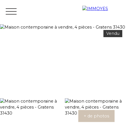
Vendu
Menu
Estimation
+ de photos