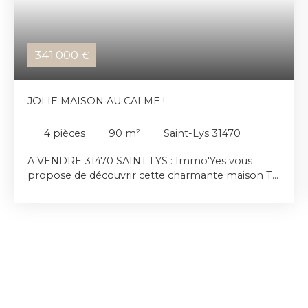
341 000
€
JOLIE MAISON AU CALME !
4
pièces
90
m²
Saint-Lys 31470
A VENDRE 31470 SAINT LYS : Immo'Yes vous
propose de découvrir cette charmante maison T4
d'environ 90 m2 sur une parcelle arborée
d'environ 940 m2 avec PISCINE, GARAGE et
CABANON DE JARDIN. Située au calme et à
proximité des commodités, cette maison se
compose d'une entrée, d'un SPACIEUX et
LUMINEUX séjour/salle à manger ainsi qu'une
cuisine séparée (pouvant s'ouvrir sur le séjour),
une buanderie très pratique et l'accès au garage.
Côté nuit, vous trouverez un wc séparé, 3