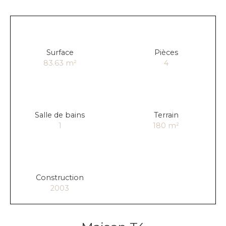
Surface
Pièces
83.63
m²
4
Salle de bains
Terrain
1
180
m²
Construction
2003