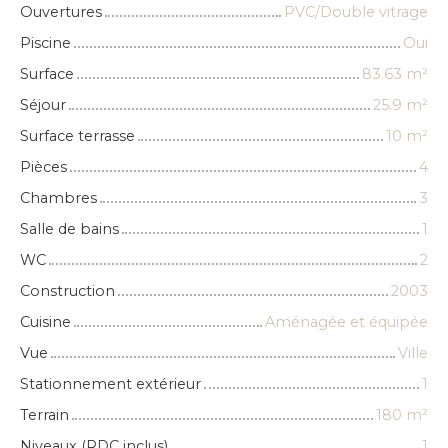
Ouvertures
PVC/Double vitrage
Piscine
Oui
Surface
83.63
m²
Séjour
25.9
m²
Surface terrasse
10
m²
Pièces
4
Chambres
3
Salle de bains
1
WC
2
Construction
2003
Cuisine
Aménagée et équipée
Vue
Ville
Stationnement extérieur
1
Terrain
180
m²
Niveaux (RDC inclus)
1