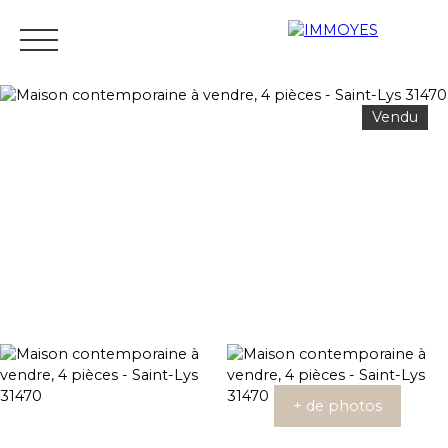
Vendu
Menu
Estimation
+ de photos