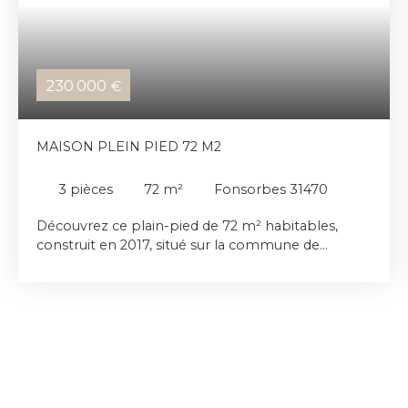
230 000
€
MAISON PLEIN PIED 72 M2
3
pièces
72
m²
Fonsorbes 31470
Découvrez ce plain-pied de 72 m² habitables,
construit en 2017, situé sur la commune de
Fonsorbes, à proximité du centre-ville. Il offre un
espace de vie lumineux avec cuisine ouverte et
équipée, un cellier pratique, deux chambres
confortables, une salle de bains et un WC séparé.
La parcelle de 389 m² comprend une terrasse
idéale pour profiter des beaux jours, un portail
sécurisant et un abri de jardin. Dans un
environnement calme, ce bien vous permettra de