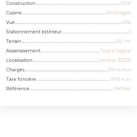
Construction
2010
Cuisine
Aménagée
Vue
Ville
Stationnement extérieur
1
Terrain
250
m²
Assainissement
Tout à l'égout
Localisation
Lombez 32220
Charges
200
€ /mois
Taxe foncière
900
€ /an
Référence
VM1344