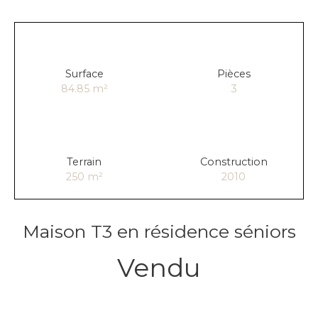
Surface
Pièces
84.85
m²
3
Terrain
Construction
250
m²
2010
Maison T3 en résidence séniors
Vendu