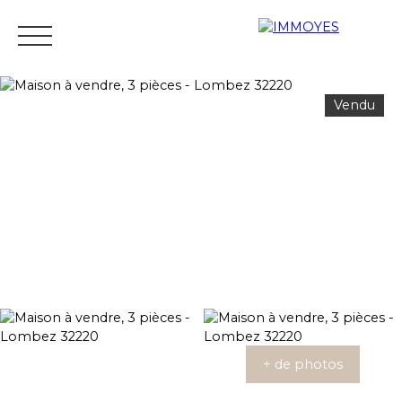
Vendu
Menu
Estimation
+ de photos