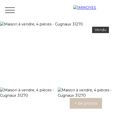
Vendu
Menu
Estimation
+ de photos