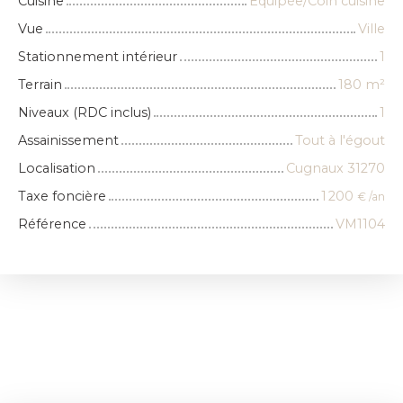
Cuisine
Equipée/Coin cuisine
Vue
Ville
Stationnement intérieur
1
Terrain
180
m²
Niveaux (RDC inclus)
1
Assainissement
Tout à l'égout
Localisation
Cugnaux 31270
Taxe foncière
1 200
€ /an
Référence
VM1104