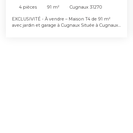
4
pièces
91
m²
Cugnaux 31270
EXCLUSIVITÉ - À vendre – Maison T4 de 91 m²
avec jardin et garage à Cugnaux Située à Cugnaux,
dans un environnement agréable et à proximité
immédiate de toutes les commodités
(commerces, écoles, transports), cette maison T4
de 91 m² en copropriété offre un cadre de vie
fonctionnel et confortable. Édifiée sur une
parcelle d’environ 300 m², elle dispose d’un grand
garage, idéal pour le stationnement et le
rangement. Au rez-de-chaussée, vous trouverez
une entrée, une cuisine, un séjour lumineux, une
chambre ainsi qu’une salle d’eau avec WC. À
l’étage, la maison propose deux chambres
supplémentaires et une salle de bain, offrant un
espace nuit bien distinct. Cette maison représente
une belle opportunité pour une résidence
principale ou un investissement, alliant
emplacement recherché et extérieur agréable.