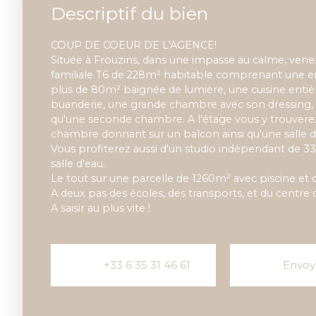
Descriptif du bien
COUP DE COEUR DE L'AGENCE!
Située à Frouzins, dans une impasse au calme, vene
familiale T6 de 228m² habitable comprenant une ent
plus de 80m² baignée de lumière, une cuisine enti
buanderie, une grande chambre avec son dressing, u
qu'une seconde chambre. A l'étage vous y trouvere
chambre donnant sur un balcon ainsi qu'une salle d
Vous profiterez aussi d'un studio indépendant de 33
salle d'eau.
Le tout sur une parcelle de 1260m² avec piscine et 
A deux pas des écoles, des transports, et du centre 
A saisir au plus vite !
+33 6 35 31 46 61
Envoy