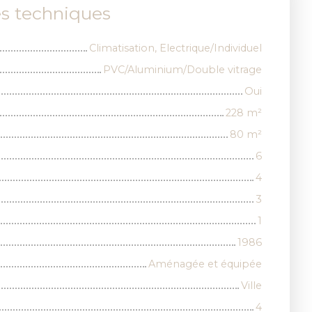
es techniques
Climatisation, Electrique/Individuel
PVC/Aluminium/Double vitrage
Oui
228
m²
80
m²
6
4
3
1
1986
Aménagée et équipée
Ville
4