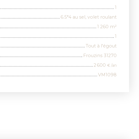
1
6.5*4 au sel, volet roulant
1 260
m²
1
Tout à l'égout
Frouzins 31270
2 600
€ /an
VM1098