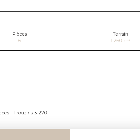
Pièces
Terrain
6
1 260
m²
èces - Frouzins 31270