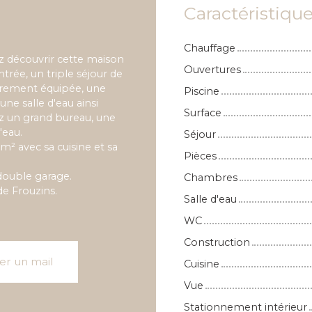
Caractéristiqu
Chauffage
z découvrir cette maison
Ouvertures
rée, un triple séjour de
èrement équipée, une
Piscine
ne salle d'eau ainsi
Surface
z un grand bureau, une
'eau.
Séjour
m² avec sa cuisine et sa
Pièces
double garage.
Chambres
de Frouzins.
Salle d'eau
WC
Construction
er un mail
Cuisine
Vue
Stationnement intérieur