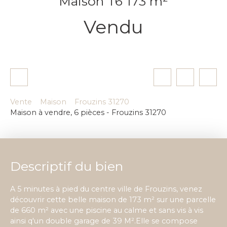
Maison T6 173 m²
Vendu
Vente
Maison
Frouzins 31270
Maison à vendre, 6 pièces - Frouzins 31270
Descriptif du bien
A 5 minutes à pied du centre ville de Frouzins, venez
découvrir cette belle maison de 173 m² sur une parcelle
de 660 m² avec une piscine au calme et sans vis à vis
ainsi q'un double garage de 39 M².Elle se compose