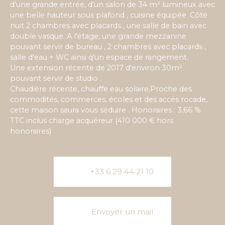
d'une grande entrée, d'un salon de 34 m² lumineux avec
une belle hauteur sous plafond , cuisine équipée .Côté
nuit 2 chambres avec placards , une salle de bain avec
double vasque. A l'étage, une grande mezzanine
pouvant servir de bureau , 2 chambres avec placards ,
salle d'eau + WC ainsi q'un espace de rangement.
Une extension récente de 2017 d'environ 30m²
pouvant servir de studio .
Chaudière récente, chauffe eau solaire.Proche des
commodités, commerces, écoles et des accés rocade,
cette maison saura vous séduire . Honoraires : 3,66 %
TTC inclus charge acquéreur (410 000 € hors
honoraires)
+33 6 29 44 21 10
Envoyer un mail