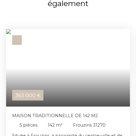
également
365 000
€
MAISON TRADITIONNELLE DE 142 M2
5
pièces
142
m²
Frouzins 31270
Située à Frouzins, à proximité du centre-ville et de