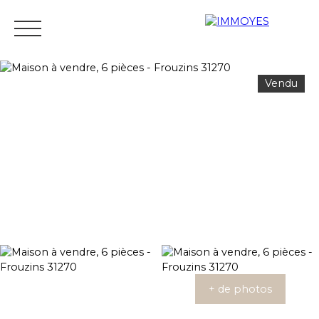
Vendu
Menu
Estimation
+ de photos