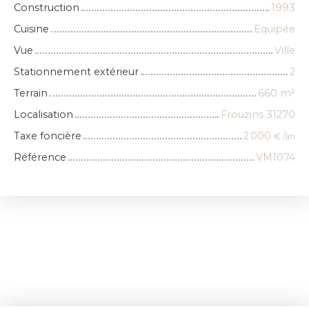
Construction
1993
Cuisine
Equipée
Vue
Ville
Stationnement extérieur
2
Terrain
660
m²
Localisation
Frouzins 31270
Taxe foncière
2 000
€ /an
Référence
VM1074