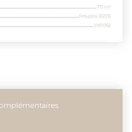
711
m²
Frouzins 31270
VM1062
complémentaires