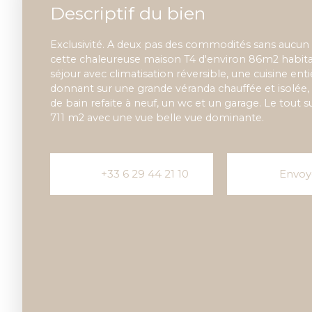
Descriptif du bien
Exclusivité. A deux pas des commodités sans aucun v
cette chaleureuse maison T4 d'environ 86m2 habi
séjour avec climatisation réversible, une cuisine e
donnant sur une grande véranda chauffée et isolée, 
de bain refaite à neuf, un wc et un garage. Le tout s
711 m2 avec une vue belle vue dominante.
+33 6 29 44 21 10
Envoy