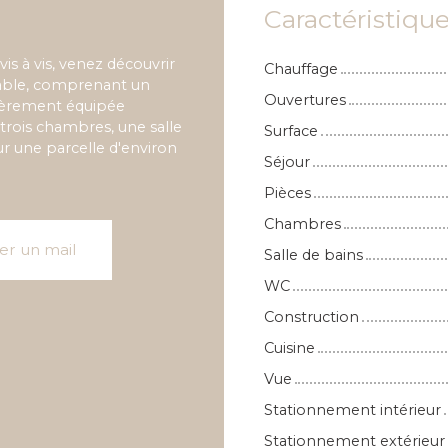
Caractéristiqu
is à vis, venez découvrir
Chauffage
table, comprenant un
Ouvertures
ntièrement équipée
trois chambres, une salle
Surface
ur une parcelle d'environ
Séjour
Pièces
Chambres
er un mail
Salle de bains
WC
Construction
Cuisine
Vue
Stationnement intérieur
Stationnement extérieur