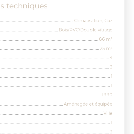
es techniques
Climatisation, Gaz
Bois/PVC/Double vitrage
86
m²
25
m²
4
3
1
1
1990
Aménagée et équipée
Ville
1
3