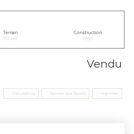
Terrain
Construction
711
m²
1990
Vendu
Calculatrice
Ajouter aux favoris
Imprimer