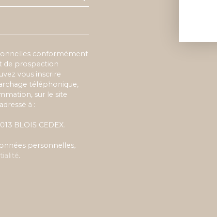
rsonnelles conformément
et de prospection
vez vous inscrire
marchage téléphonique,
mmation, sur le site
adressé à :
 41013 BLOIS CEDEX.
 données personnelles,
ialité
.