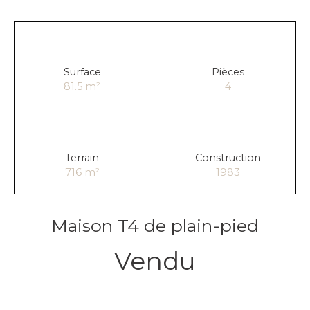
Surface
Pièces
81.5
m²
4
Terrain
Construction
716
m²
1983
Maison T4 de plain-pied
Vendu