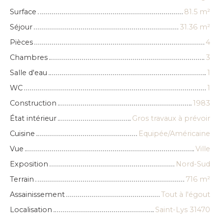
Surface
81.5
m²
Séjour
31.36
m²
Pièces
4
Chambres
3
Salle d'eau
1
WC
1
Construction
1983
État intérieur
Gros travaux à prévoir
Cuisine
Equipée/Américaine
Vue
Ville
Exposition
Nord-Sud
Terrain
716
m²
Assainissement
Tout à l'égout
Localisation
Saint-Lys 31470