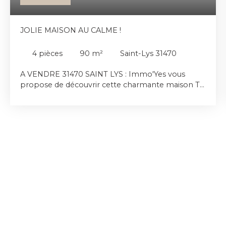
JOLIE MAISON AU CALME !
4
pièces
90
m²
Saint-Lys 31470
A VENDRE 31470 SAINT LYS : Immo'Yes vous
propose de découvrir cette charmante maison T4
d'environ 90 m2 sur une parcelle arborée
d'environ 940 m2 avec PISCINE, GARAGE et
CABANON DE JARDIN. Située au calme et à
proximité des commodités, cette maison se
compose d'une entrée, d'un SPACIEUX et
LUMINEUX séjour/salle à manger ainsi qu'une
cuisine séparée (pouvant s'ouvrir sur le séjour),
une buanderie très pratique et l'accès au garage.
Côté nuit, vous trouverez un wc séparé, 3
chambres avec placard et une agréable salle
d'eau. Cette maison familiale n'attend que vous.