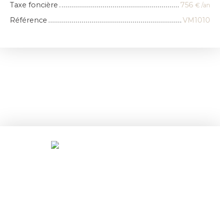
Taxe foncière
756
€ /an
Référence
VM1010