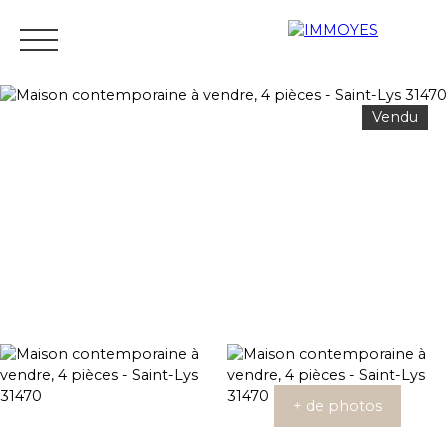
Vendu
Menu
Estimation
+ de photos