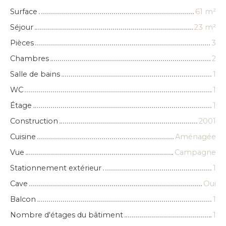
Surface
61
m²
Séjour
23
m²
Pièces
3
Chambres
2
Salle de bains
1
WC
1
Étage
1
Construction
2001
Cuisine
Aménagée
Vue
Campagne
Stationnement extérieur
1
Cave
Oui
Balcon
1
Nombre d'étages du bâtiment
1