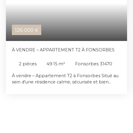
126 000
€
À VENDRE – APPARTEMENT T2 À FONSORBES
2
pièces
49.15
m²
Fonsorbes 31470
À vendre – Appartement T2 à Fonsorbes Situé au
sein d’une résidence calme, sécurisée et bien
entretenue, découvrez cet agréable appartement
T2 au premier et dernier étage offrant un cadre de
vie confortable et fonctionnel. L’appartement se
compose d’un séjour avec cuisine ouverte, baigné
de lumière grâce à sa belle exposition, créant un
espace de vie convivial et chaleureux. La partie
nuit comprend une chambre confortable ainsi
qu’une salle d’eau moderne. Vous bénéficierez