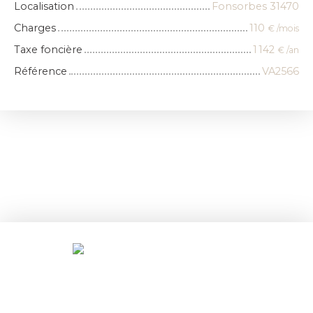
Localisation
Fonsorbes 31470
Charges
110
€ /mois
Taxe foncière
1 142
€ /an
Référence
VA2566