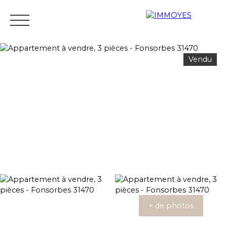
Vendu
Menu
Estimation
+ de photos