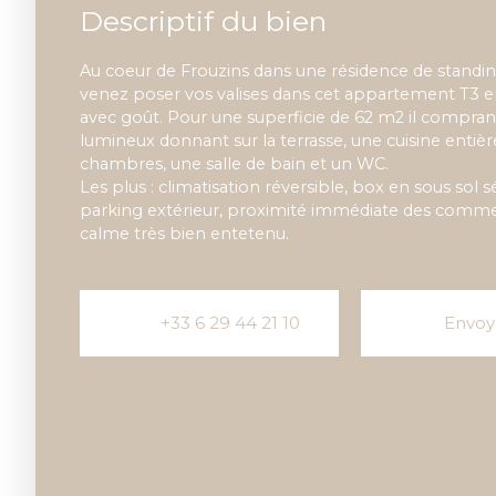
Descriptif du bien
Au coeur de Frouzins dans une résidence de standing
venez poser vos valises dans cet appartement T3 en
avec goût. Pour une superficie de 62 m2 il compran
lumineux donnant sur la terrasse, une cuisine enti
chambres, une salle de bain et un WC.
Les plus : climatisation réversible, box en sous sol 
parking extérieur, proximité immédiate des commer
calme très bien entetenu.
+33 6 29 44 21 10
Envoy