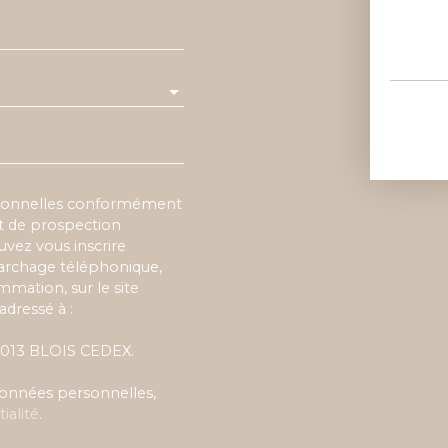
rsonnelles conformément
et de prospection
vez vous inscrire
marchage téléphonique,
mmation, sur le site
adressé à :
 41013 BLOIS CEDEX.
 données personnelles,
ialité
.