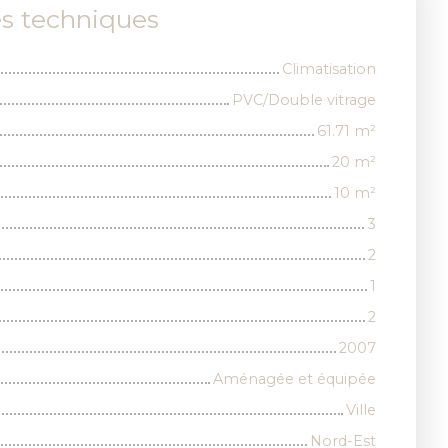
es techniques
Climatisation
PVC/Double vitrage
61.71
m²
20
m²
10
m²
3
2
1
2
2007
Aménagée et équipée
Ville
Nord-Est