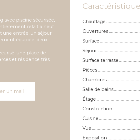
Caractéristiqu
 avec piscine sécurisée,
Chauffage
tièrement refait à neuf
Ouvertures
t une entrée, un séjour
èrement équipée, deux
Surface
Séjour
sécurisé, une place de
ces et résidence très
Surface terrasse
Pièces
Chambres
Salle de bains
er un mail
Étage
Construction
Cuisine
Vue
Exposition