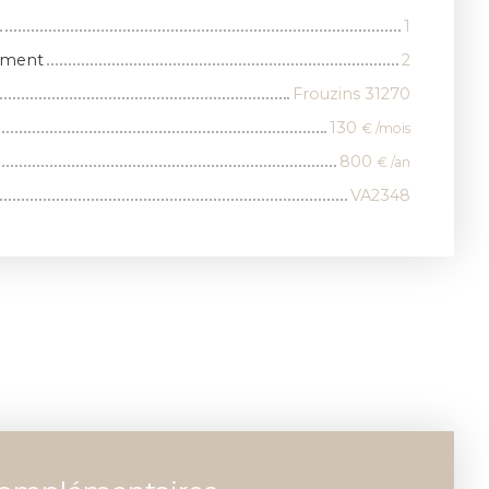
1
iment
2
Frouzins 31270
130
€ /mois
800
€ /an
VA2348