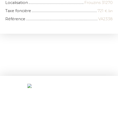
Localisation
Frouzins 31270
Taxe foncière
721
€ /an
Référence
VA2338