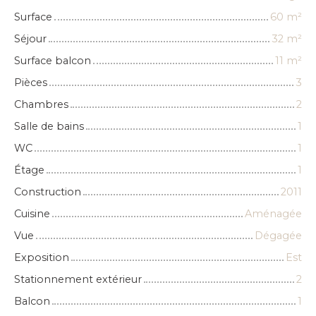
Surface
60
m²
Séjour
32
m²
Surface balcon
11
m²
Pièces
3
Chambres
2
Salle de bains
1
WC
1
Étage
1
Construction
2011
Cuisine
Aménagée
Vue
Dégagée
Exposition
Est
Stationnement extérieur
2
Balcon
1