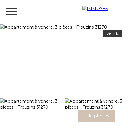
Vendu
Menu
Estimation
+ de photos