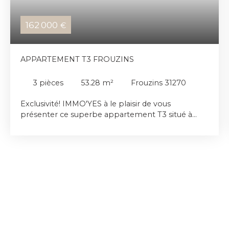
162 000
€
APPARTEMENT T3 FROUZINS
3
pièces
53.28
m²
Frouzins 31270
Exclusivité! IMMO'YES à le plaisir de vous
présenter ce superbe appartement T3 situé à
Frouzins. Cet appartement se compose d'une
entrée avec placard, une pièce de vie de 24m2,
une cuisine ouverte équipée donnant accès à une
terrasse couverte et un jardin intimiste. Coté nuit
vous retrouverez 2 chambres de 10m2 et 11m2
avec placards, une salle d'eau et un WC séparé.
Deux places de parkings privatives
accompagnent le logement. Vendu libre de toute
occupation. Retrouvez l'ensemble de nos offres
sur notre site internet www. immo-yes. fr !