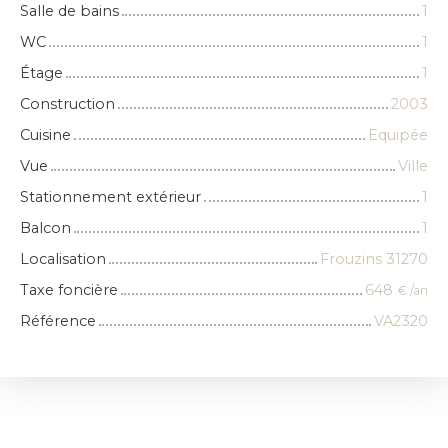
Salle de bains
1
WC
1
Étage
1
Construction
2003
Cuisine
Equipée
Vue
Ville
Stationnement extérieur
1
Balcon
1
Localisation
Frouzins 31270
Taxe foncière
648
€ /an
Référence
VA2320