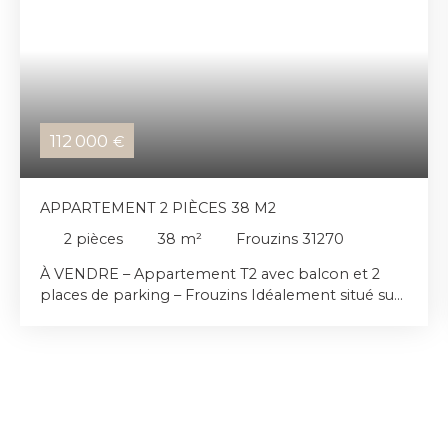
112 000
€
APPARTEMENT 2 PIÈCES 38 M2
2
pièces
38
m²
Frouzins 31270
À VENDRE – Appartement T2 avec balcon et 2
places de parking – Frouzins Idéalement situé sur
la commune de Frouzins, à proximité immédiate
des commerces, des transports et de toutes les
commodités, venez découvrir ce T2 de 38 m²,
situé au 1er étage d'une résidence construite en
2011. L'appartement se compose d'une entrée,
d'une agréable pièce de vie lumineuse avec
cuisine aménagée, d'une chambre avec placard,