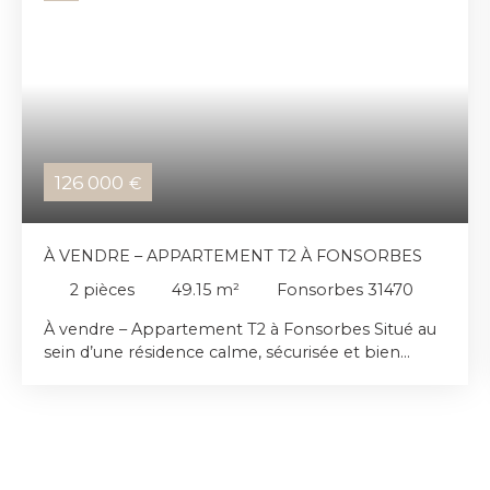
126 000
€
À VENDRE – APPARTEMENT T2 À FONSORBES
2
pièces
49.15
m²
Fonsorbes 31470
À vendre – Appartement T2 à Fonsorbes Situé au
sein d’une résidence calme, sécurisée et bien
entretenue, découvrez cet agréable appartement
T2 au premier et dernier étage offrant un cadre de
vie confortable et fonctionnel. L’appartement se
compose d’un séjour avec cuisine ouverte, baigné
de lumière grâce à sa belle exposition, créant un
espace de vie convivial et chaleureux. La partie