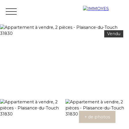
Vendu
Menu
Estimation
+ de photos